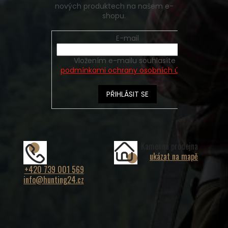
nových produktech na našem e-
shopu.
E-mail
Vložením e-mailu souhlasíte s
podmínkami ochrany osobních údajů
PŘIHLÁSIT SE
Kamenná prodejna
ukázat na mapě
+420 739 001 569
info@hunting24.cz