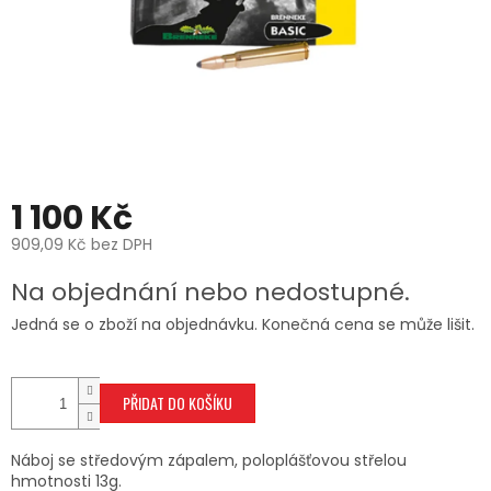
1 100 Kč
909,09 Kč bez DPH
Měrná
Na objednání nebo nedostupné.
cena:
Jedná se o zboží na objednávku. Konečná cena se může lišit.
PŘIDAT DO KOŠÍKU
Náboj se středovým zápalem, poloplášťovou střelou
hmotnosti 13g.