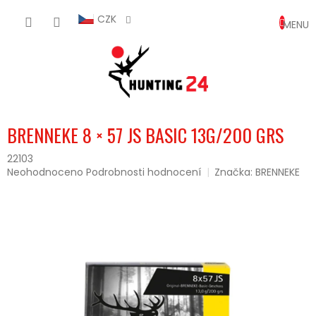
Přejít
NÁKUP
na
CZK
obsah
KOŠÍK
BRENNEKE 8 × 57 JS BASIC 13G/200 GRS
22103
Průměrné
Neohodnoceno
Podrobnosti hodnocení
Značka:
BRENNEKE
hodnocení
produktu
je
0,0
z
5
hvězdiček.