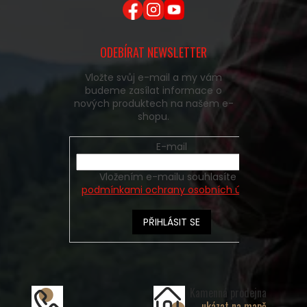
ODEBÍRAT NEWSLETTER
Vložte svůj e-mail a my vám
budeme zasílat informace o
nových produktech na našem e-
shopu.
E-mail
Vložením e-mailu souhlasíte s
podmínkami ochrany osobních údajů
PŘIHLÁSIT SE
Kamenná prodejna
ukázat na mapě