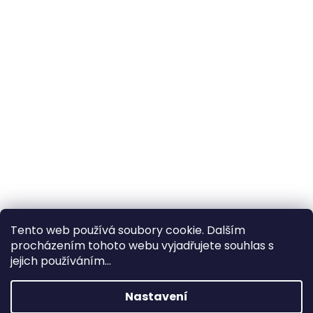
Tento web používá soubory cookie. Dalším
procházením tohoto webu vyjadřujete souhlas s
×
Hledáte nejvýhodnější cenu? Získáte jí
jejich používáním...
pomocí
registrace
.
Nastavení
×
Kromě věrnostních slev získáte také