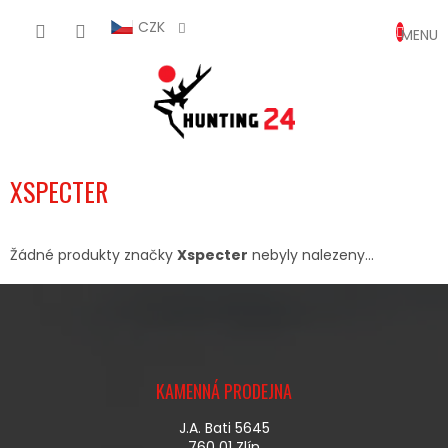
Přejít
NÁKUP
na
CZK
obsah
KOŠÍK
XSPECTER
Žádné produkty značky
Xspecter
nebyly nalezeny...
Z
Á
KAMENNÁ PRODEJNA
P
A
J.A. Bati 5645
T
760 01 Zlín