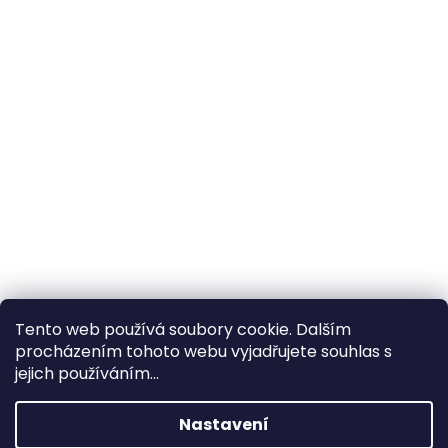
Tento web používá soubory cookie. Dalším
procházením tohoto webu vyjadřujete souhlas s
×
Hledáte nejvýhodnější cenu? Získáte jí
jejich používáním...
pomocí
registrace
.
Nastavení
×
Kromě věrnostních slev získáte také