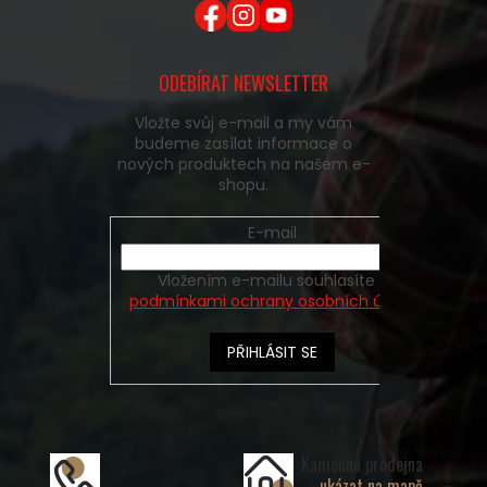
ODEBÍRAT NEWSLETTER
Vložte svůj e-mail a my vám
budeme zasílat informace o
nových produktech na našem e-
shopu.
E-mail
Vložením e-mailu souhlasíte s
podmínkami ochrany osobních údajů
PŘIHLÁSIT SE
Kamenná prodejna
ukázat na mapě