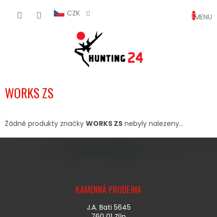
Přejít
NÁKUP
na
CZK
obsah
KOŠÍK
WORKS ZS
Žádné produkty značky
WORKS ZS
nebyly nalezeny...
Z
Á
KAMENNÁ PRODEJNA
P
A
J.A. Bati 5645
T
760 01 Zlín