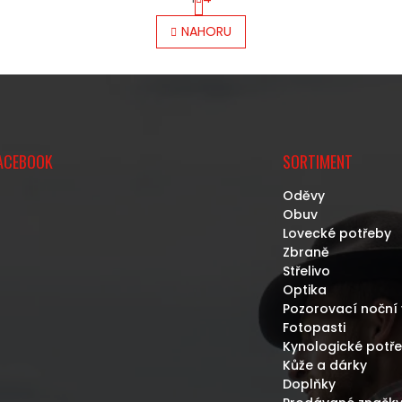
T
O
R
V
NAHORU
Á
L
N
Á
K
D
O
A
V
C
Á
Í
N
P
Í
R
ACEBOOK
SORTIMENT
V
K
Oděvy
Y
Obuv
V
Lovecké potřeby
Ý
Zbraně
P
Střelivo
I
Optika
S
Pozorovací noční 
U
Fotopasti
Kynologické potř
Kůže a dárky
Doplňky