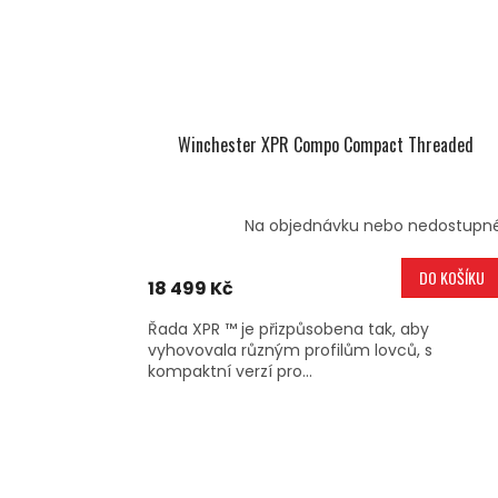
Winchester XPR Compo Compact Threaded
Na objednávku nebo nedostupn
DO KOŠÍKU
18 499 Kč
Řada XPR ™ je přizpůsobena tak, aby
vyhovovala různým profilům lovců, s
kompaktní verzí pro...