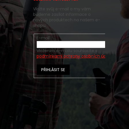
y
Vložte svůj e-mail a my vám
budeme zasílat informace o
nových produktech na našem e-
shopu.
E-mail
Vložením e-mailu souhlasíte s
podmínkami ochrany osobních údajů
PŘIHLÁSIT SE