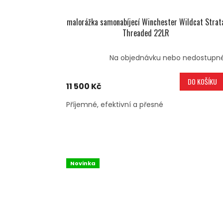
malorážka samonabíjecí Winchester Wildcat Strat
Threaded 22LR
Na objednávku nebo nedostupn
DO KOŠÍKU
11 500 Kč
Příjemné, efektivní a přesné
Novinka