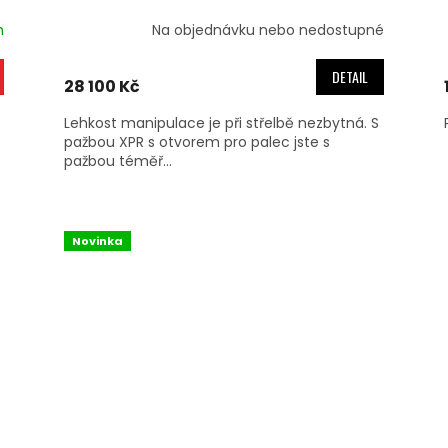
m
Na objednávku nebo nedostupné
DETAIL
28 100 Kč
Lehkost manipulace je při střelbě nezbytná. S
pažbou XPR s otvorem pro palec jste s
pažbou téměř...
Novinka