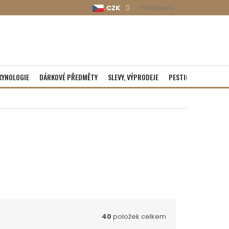
CZK
Přihlášení
KYNOLOGIE
DÁRKOVÉ PŘEDMĚTY
SLEVY, VÝPRODEJE
PESTICIDY
ROZBA
40
položek celkem