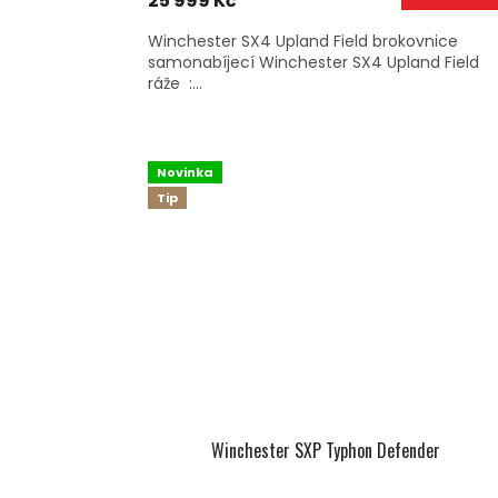
25 999 Kč
Winchester SX4 Upland Field brokovnice
samonabíjecí Winchester SX4 Upland Field
ráže :...
Novinka
Tip
Winchester SXP Typhon Defender