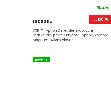
Sklade
DO KOŠÍKU
16 000 Kč
SXP ™ Typhon Defender: inovativní
maskovací povrch Kryptek Typhon, komora
Magnum, 46cm hlaveň s...
Novinka