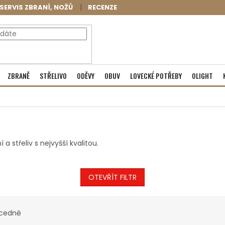
SERVIS ZBRANÍ, NOŽŮ
RECENZE
NÁKUPNÍ
Prázdný košík
ZBRANĚ
STŘELIVO
ODĚVY
OBUV
LOVECKÉ POTŘEBY
OLIGHT
KOŠÍK
střeliv s nejvyšší kvalitou.
OTEVŘÍT FILTR
cedně