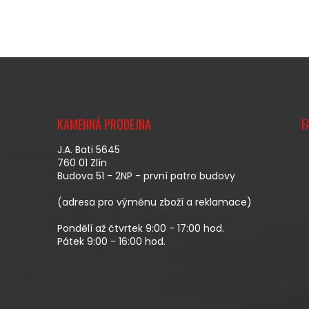
Z
Á
KAMENNÁ PRODEJNA
F
P
A
J.A. Bati 5645
T
760 01 Zlín
Budova 51 - 2NP - první patro budovy
Í
(adresa pro výměnu zboží a reklamace)
Pondělí až čtvrtek 9:00 - 17:00 hod.
Pátek 9:00 - 16:00 hod.