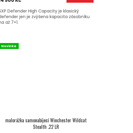
14 500 Kč
SXP Defender High Capacity je klasický
defender jen je zvýšena kapacita zásobníku
na až 7+1.
Novinka
malorážka samonabíjecí Winchester Wildcat
Stealth .22 LR