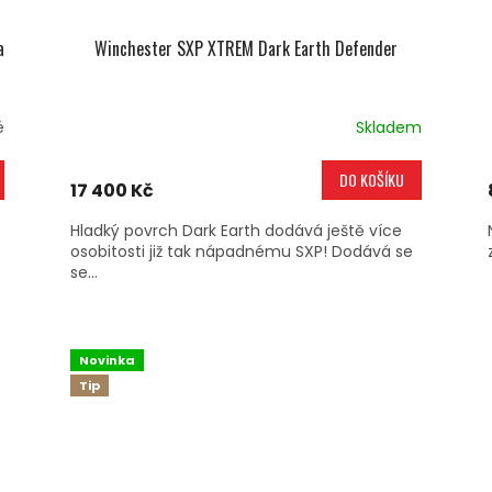
a
Winchester SXP XTREM Dark Earth Defender
é
Skladem
DO KOŠÍKU
17 400 Kč
Hladký povrch Dark Earth dodává ještě více
osobitosti již tak nápadnému SXP! Dodává se
se...
Novinka
Tip