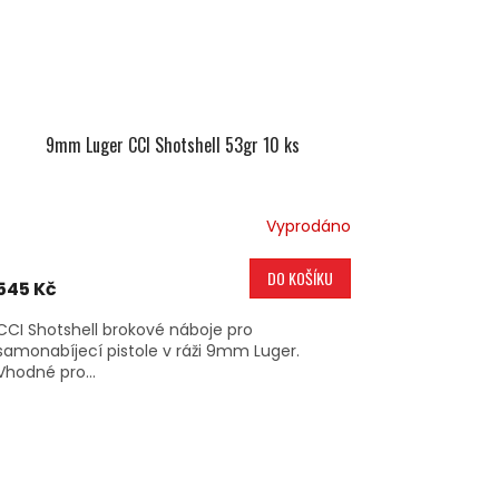
9mm Luger CCI Shotshell 53gr 10 ks
Vyprodáno
DO KOŠÍKU
545 Kč
CCI Shotshell brokové náboje pro
samonabíjecí pistole v ráži 9mm Luger.
Vhodné pro...