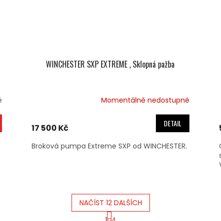
WINCHESTER SXP EXTREME , Sklopná pažba
é
Momentálně nedostupné
DETAIL
17 500 Kč
Broková pumpa Extreme SXP od WINCHESTER.
NAČÍST 12 DALŠÍCH
S
1
4