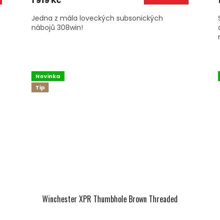
1 919 Kč
Jedna z mála loveckých subsonických
nábojů 308win!
Novinka
Tip
Winchester XPR Thumbhole Brown Threaded