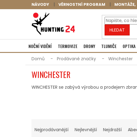
Přejít
NÁVODY
VĚRNOSTNÍ PROGRAM
MONTÁŽE, 
na
obsah
HLEDAT
NOČNÍ VIDĚNÍ
TERMOVIZE
DRONY
TLUMIČE
OPTIKA
Domů
Prodávané značky
Winchester
WINCHESTER
WINCHESTER se zabývá výrobou a prodejem zbraní a 
Ř
A
Nejprodávanější
Nejlevnější
Nejdražší
Abe
Z