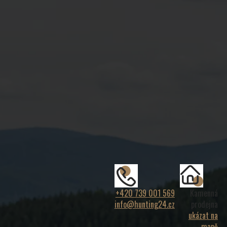
+420 739 001 569
Kamenná
info@hunting24.cz
prodejna
ukázat na
mapě