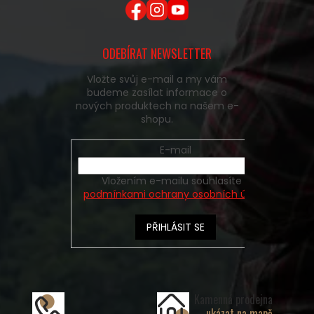
ODEBÍRAT NEWSLETTER
Vložte svůj e-mail a my vám
budeme zasílat informace o
nových produktech na našem e-
shopu.
E-mail
Vložením e-mailu souhlasíte s
podmínkami ochrany osobních údajů
PŘIHLÁSIT SE
Kamenná prodejna
ukázat na mapě