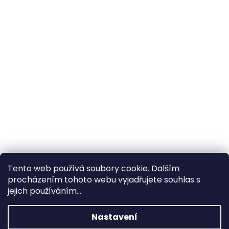
Tento web používá soubory cookie. Dalším
procházením tohoto webu vyjadřujete souhlas s
×
Hledáte nejvýhodnější cenu? Získáte jí
jejich používáním...
pomocí
registrace
.
Nastavení
×
Kromě věrnostních slev získáte také