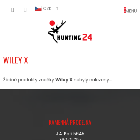
Přejít
NÁKUP
na
CZK
obsah
KOŠÍK
WILEY X
Žádné produkty značky
Wiley X
nebyly nalezeny...
Z
Á
KAMENNÁ PRODEJNA
P
A
J.A. Bati 5645
T
760 01 Zlín