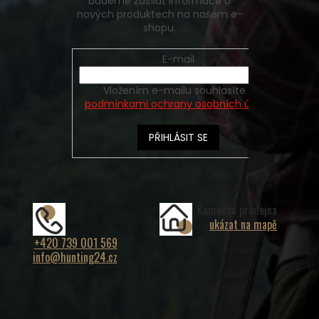
budeme zasílat informace o
nových produktech na našem e-
shopu.
E-mail
Vložením e-mailu souhlasíte s
podmínkami ochrany osobních údajů
PŘIHLÁSIT SE
Kamenná prodejna
ukázat na mapě
+420 739 001 569
info@hunting24.cz