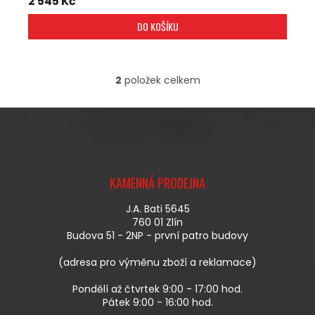
2 545 Kč
DO KOŠÍKU
2
položek celkem
O
V
L
Á
D
A
Z
C
Á
Í
KAMENNÁ PRODEJNA
P
P
A
R
J.A. Bati 5645
T
V
760 01 Zlín
Í
K
Budova 51 - 2NP - první patro budovy
Y
V
(adresa pro výměnu zboží a reklamace)
Ý
P
Pondělí až čtvrtek 9:00 - 17:00 hod.
I
Pátek 9:00 - 16:00 hod.
S