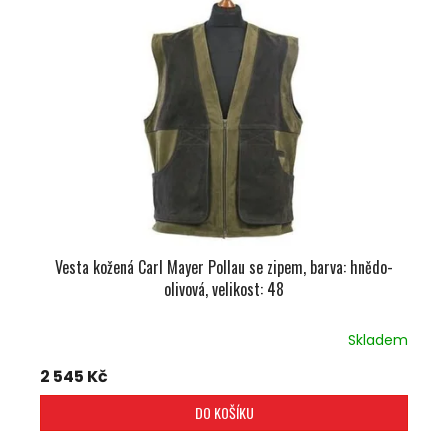
I
R
S
O
P
D
R
U
O
K
D
T
U
Ů
K
T
Ů
Vesta kožená Carl Mayer Pollau se zipem, barva: hnědo-
olivová, velikost: 48
Skladem
2 545 Kč
DO KOŠÍKU