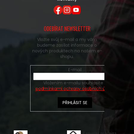
ODEBÍRAT NEWSLETTER
Vložte svůj e-mail a my vám
budeme zasílat informace o
nových produktech na našem e-
shopu.
E-mail
Vložením e-mailu souhlasíte s
podmínkami ochrany osobních údajů
PŘIHLÁSIT SE
Kamenná prodejna