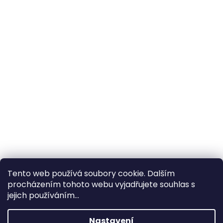
Tento web používá soubory cookie. Dalším
procházením tohoto webu vyjadřujete souhlas s
×
Hledáte nejvýhodnější cenu? Získáte jí
jejich používáním...
pomocí
registrace
.
Nastavení