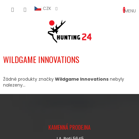
Přejít
NÁKUP
na
CZK
obsah
KOŠÍK
WILDGAME INNOVATIONS
Žádné produkty značky
Wildgame Innovations
nebyly
nalezeny...
Z
Á
KAMENNÁ PRODEJNA
P
A
J.A. Bati 5645