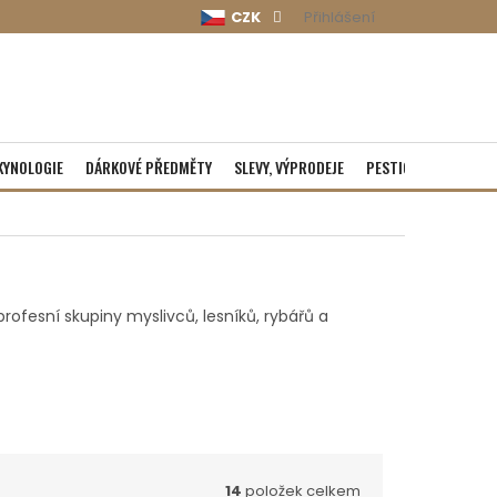
CZK
Přihlášení
KYNOLOGIE
DÁRKOVÉ PŘEDMĚTY
SLEVY, VÝPRODEJE
PESTICIDY
ROZBA
ofesní skupiny myslivců, lesníků, rybářů a
14
položek celkem