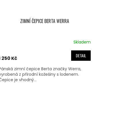
ZIMNÍ ČEPICE BERTA WERRA
Skladem
DETAIL
1 250 Kč
Pánská zimní čepice Berta značky Werra,
vyrobená z přírodní kožešiny s lodenem.
Čepice je vhodný...