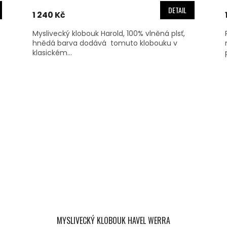
DETAIL
1 240 Kč
Myslivecký klobouk Harold, 100% vlněná plsť,
hnědá barva dodává tomuto klobouku v
klasickém...
MYSLIVECKÝ KLOBOUK HAVEL WERRA