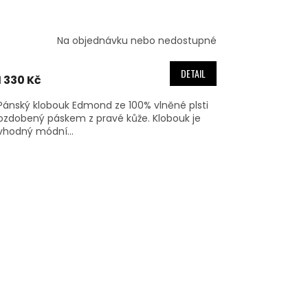
Na objednávku nebo nedostupné
DETAIL
1 330 Kč
Pánský klobouk Edmond ze 100% vlněné plsti
ozdobený páskem z pravé kůže. Klobouk je
vhodný módní...