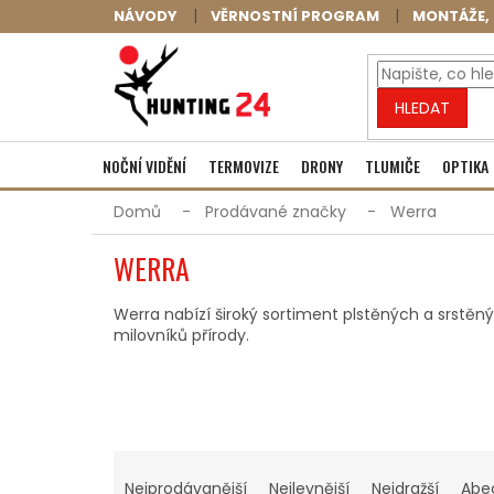
Přejít
NÁVODY
VĚRNOSTNÍ PROGRAM
MONTÁŽE, 
na
obsah
HLEDAT
NOČNÍ VIDĚNÍ
TERMOVIZE
DRONY
TLUMIČE
OPTIKA
Domů
Prodávané značky
Werra
WERRA
Werra nabízí široký sortiment plstěných a srstěn
milovníků přírody.
Ř
A
Nejprodávanější
Nejlevnější
Nejdražší
Abe