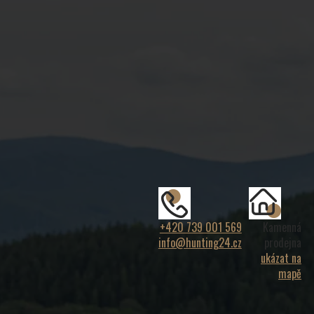
+420 739 001 569
Kamenná
info@hunting24.cz
prodejna
ukázat na
mapě