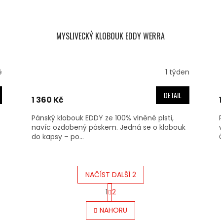
MYSLIVECKÝ KLOBOUK EDDY WERRA
é
1 týden
DETAIL
1 360 Kč
Pánský klobouk EDDY ze 100% vlněné plsti,
navíc ozdobený páskem. Jedná se o klobouk
do kapsy – po...
NAČÍST DALŠÍ 2
S
1
2
T
O
R
V
NAHORU
Á
L
N