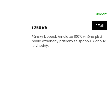
Sklade
DETAIL
1 250 Kč
Pánský klobouk Arnold ze 100% vlněné plsti,
navíc ozdobený páskem se sponou. Klobouk
je vhodný...