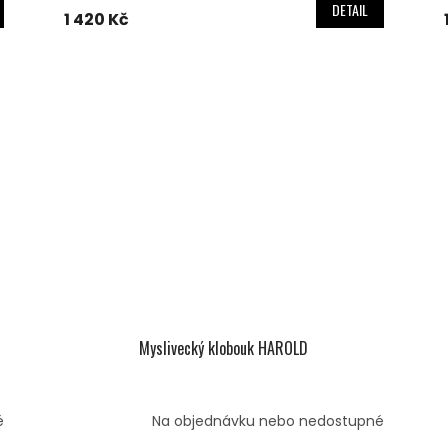
DETAIL
1 420 Kč
Myslivecký klobouk HAROLD
é
Na objednávku nebo nedostupné