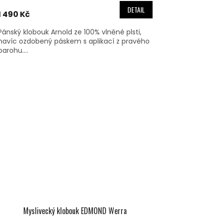
DETAIL
1 490 Kč
Pánský klobouk Arnold ze 100% vlněné plsti,
navíc ozdobený páskem s aplikací z pravého
parohu....
Myslivecký klobouk EDMOND Werra