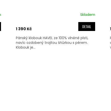
m
Skladem
DETAIL
1 390 Kč
Pánský klobouk HAVEL ze 100% vlněné plsti,
navíc ozdobený trojitou šňůrkou s pérem.
Klobouk je...