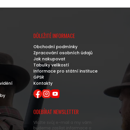
DŮLEŽITÉ INFORMACE
Obchodní podmínky
Zpracování osobních údajů
Jak nakupovat
Tabulky velikostí
Informace pro státní instituce
GPSR
vidění
Kontakty
eby
ODEBÍRAT NEWSLETTER
y
Vložte svůj e-mail a my vám
budeme zasílat informace o