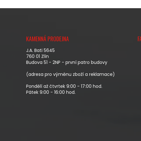
Z
Á
KAMENNÁ PRODEJNA
F
P
A
J.A. Bati 5645
T
760 01 Zlín
Budova 51 - 2NP - první patro budovy
Í
(adresa pro výměnu zboží a reklamace)
Pondělí až čtvrtek 9:00 - 17:00 hod.
Pátek 9:00 - 16:00 hod.