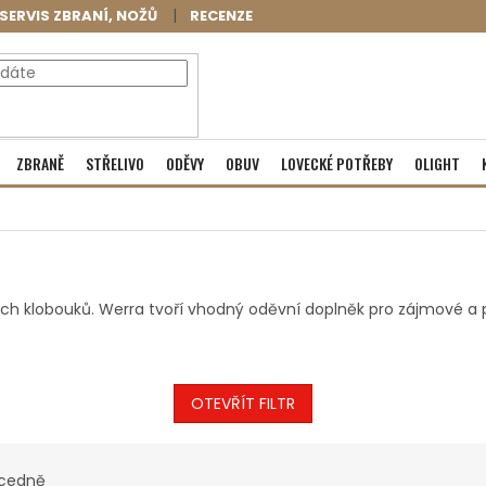
SERVIS ZBRANÍ, NOŽŮ
RECENZE
NÁKUPNÍ
Prázdný košík
ZBRANĚ
STŘELIVO
ODĚVY
OBUV
LOVECKÉ POTŘEBY
OLIGHT
KOŠÍK
ých klobouků. Werra tvoří vhodný oděvní doplněk pro zájmové a pr
OTEVŘÍT FILTR
cedně