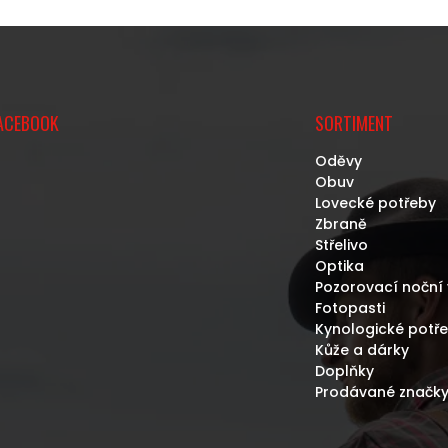
Á
K
D
O
A
V
C
Á
Í
N
P
Í
R
ACEBOOK
SORTIMENT
V
K
Oděvy
Y
Obuv
V
Lovecké potřeby
Ý
Zbraně
P
Střelivo
I
Optika
S
Pozorovací noční 
U
Fotopasti
Kynologické potř
Kůže a dárky
Doplňky
Prodávané značk