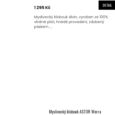
DETAIL
1 295 Kč
Myslivecký klobouk Alvin, vyroben ze 100%
vlněné plsti, hnědé provedení, zdobený
páskem ,...
Myslivecký klobouk ASTOR Werra