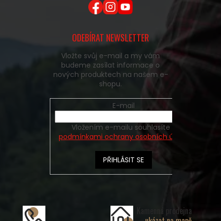
ODEBÍRAT NEWSLETTER
Vložte svůj e-mail a my vám
budeme zasílat informace o
nových produktech na našem e-
shopu.
E-mail
Vložením e-mailu souhlasíte s
podmínkami ochrany osobních údajů
PŘIHLÁSIT SE
Kamenná prodejna
ukázat na mapě