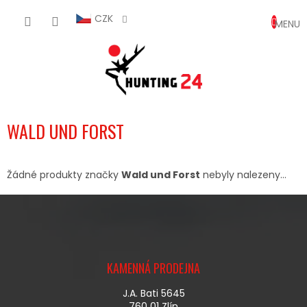
Přejít
NÁKUP
na
CZK
obsah
KOŠÍK
WALD UND FORST
Žádné produkty značky
Wald und Forst
nebyly nalezeny...
Z
Á
KAMENNÁ PRODEJNA
P
A
J.A. Bati 5645
T
760 01 Zlín