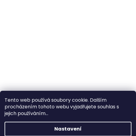
Tento web používá soubory cookie. Dalším
procházením tohoto webu vyjadřujete souhlas s
×
Hledáte nejvýhodnější cenu? Získáte jí
jejich používáním...
pomocí
registrace
.
Nastavení
×
Kromě věrnostních slev získáte také