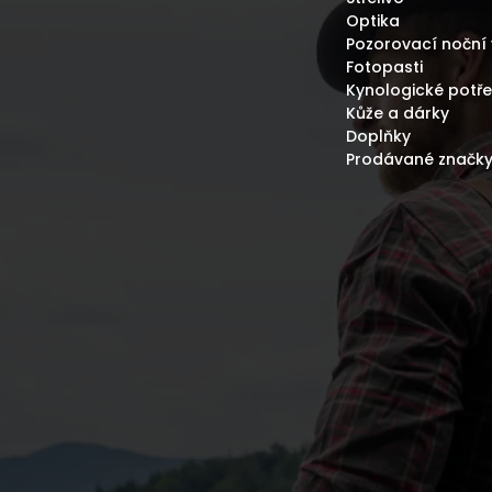
V
Optika
Ý
P
Pozorovací noční 
I
Fotopasti
S
Kynologické potř
U
Kůže a dárky
Doplňky
Prodávané značk