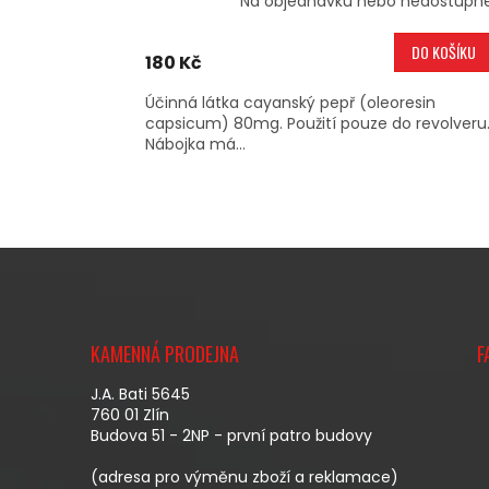
Na objednávku nebo nedostupn
DO KOŠÍKU
180 Kč
Účinná látka cayanský pepř (oleoresin
capsicum) 80mg. Použití pouze do revolveru
Nábojka má...
Z
Á
KAMENNÁ PRODEJNA
F
P
A
J.A. Bati 5645
T
760 01 Zlín
Budova 51 - 2NP - první patro budovy
Í
(adresa pro výměnu zboží a reklamace)