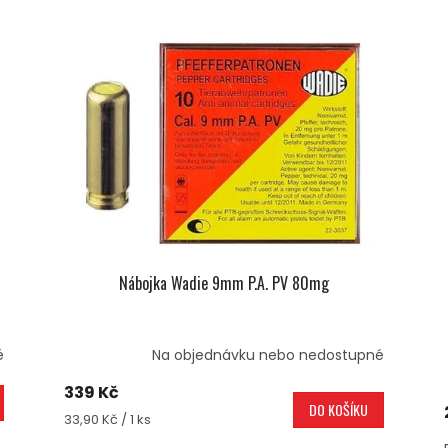
Nábojka Wadie 9mm P.A. PV 80mg
é
Na objednávku nebo nedostupné
339 Kč
DO KOŠÍKU
Měrná
33,90 Kč / 1 ks
cena: