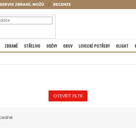
SERVIS ZBRANÍ, NOŽŮ
RECENZE
NÁKUPNÍ
Prázdný košík
ZBRANĚ
STŘELIVO
ODĚVY
OBUV
LOVECKÉ POTŘEBY
OLIGHT
KOŠÍK
OTEVŘÍT FILTR
cedně