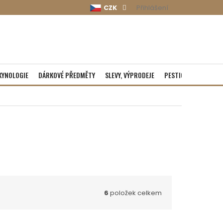
CZK
Přihlášení
KYNOLOGIE
DÁRKOVÉ PŘEDMĚTY
SLEVY, VÝPRODEJE
PESTICIDY
ROZBA
6
položek celkem