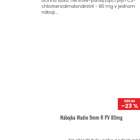
Účinná látka: nervově-paralyzující plyn CS-
chlorbenzalmalondinitril - 80 mg v jednom
náboji....
235 Kč
–23 %
Nábojka Wadie 9mm R PV 80mg