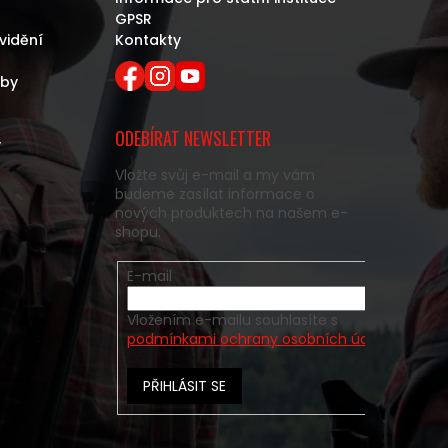
GPSR
vidění
Kontakty
eby
ODEBÍRAT NEWSLETTER
y
Vložte svůj e-mail a my vám
budeme zasílat informace o
nových produktech na našem e-
shopu.
E-mail
Vložením e-mailu souhlasíte s
podmínkami ochrany osobních údajů
PŘIHLÁSIT SE