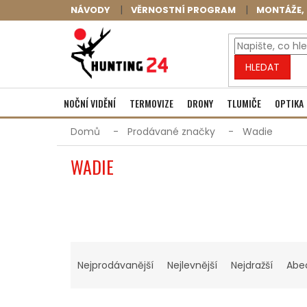
Přejít
NÁVODY
VĚRNOSTNÍ PROGRAM
MONTÁŽE, 
na
obsah
HLEDAT
NOČNÍ VIDĚNÍ
TERMOVIZE
DRONY
TLUMIČE
OPTIKA
Domů
Prodávané značky
Wadie
WADIE
Ř
A
Nejprodávanější
Nejlevnější
Nejdražší
Abe
Z
E