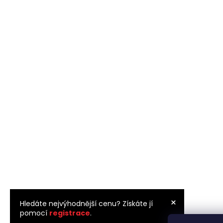
×
Hledáte nejvýhodnější cenu? Získáte jí
pomocí
registrace
.