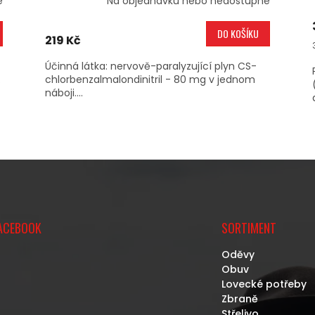
é
Na objednávku nebo nedostupné
DO KOŠÍKU
219 Kč
Účinná látka: nervově-paralyzující plyn CS-
.
chlorbenzalmalondinitril - 80 mg v jednom
náboji....
O
V
L
Á
D
A
C
ACEBOOK
SORTIMENT
Í
P
Oděvy
R
Obuv
V
Lovecké potřeby
K
Zbraně
Y
Střelivo