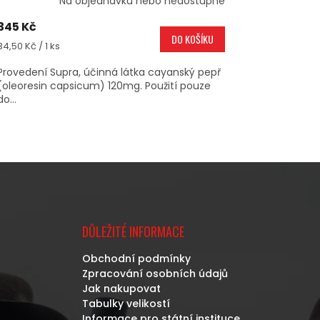
Na objednávku nebo nedostupné
345 Kč
DO KOŠÍKU
Měrná
34,50 Kč / 1 ks
cena:
Provedení Supra, účinná látka cayanský pepř
(oleoresin capsicum) 120mg. Použití pouze
do...
DŮLEŽITÉ INFORMACE
Obchodní podmínky
Zpracování osobních údajů
Jak nakupovat
Tabulky velikostí
Informace pro státní instituce