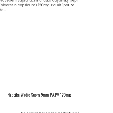
Provedení Supra, účinná látka cayanský pepř
(oleoresin capsicum) 120mg. Použití pouze
do...
Nábojka Wadie Supra 9mm P.A.PV 120mg