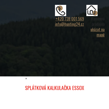
+420 739 001 569
Kamenná
info@hunting24.cz
prodejna
ukázat na
mapě
×
SPLÁTKOVÁ KALKULAČKA ESSOX