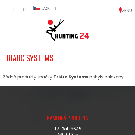
Přejít
NÁKUP
na
CZK
obsah
KOŠÍK
TRIARC SYSTEMS
Žádné produkty značky
TriArc Systems
nebyly nalezeny...
Z
Á
KAMENNÁ PRODEJNA
P
A
J.A. Bati 5645
T
760 01 Zlín