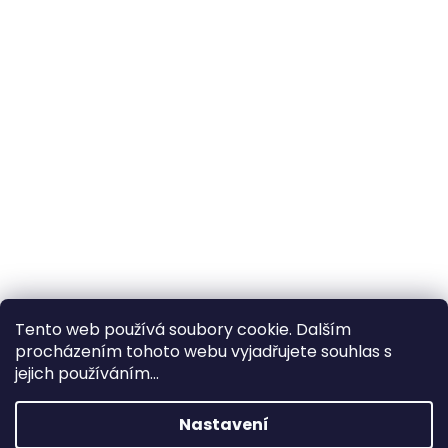
Tento web používá soubory cookie. Dalším
procházením tohoto webu vyjadřujete souhlas s
×
Hledáte nejvýhodnější cenu? Získáte jí
jejich používáním...
pomocí
registrace
.
Nastavení
×
Kromě věrnostních slev získáte také