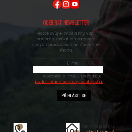
ODEBÍRAT NEWSLETTER
Vložte svůj e-mail a my vám
budeme zasílat informace o
nových produktech na našem e-
shopu.
E-mail
Vložením e-mailu souhlasíte s
podmínkami ochrany osobních údajů
PŘIHLÁSIT SE
Kamenná prodejna
ukázat na mapě