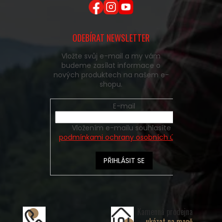
ODEBÍRAT NEWSLETTER
Vložte svůj e-mail a my vám
budeme zasílat informace o
nových produktech na našem e-
shopu.
E-mail
Vložením e-mailu souhlasíte s
podmínkami ochrany osobních údajů
PŘIHLÁSIT SE
Kamenná prodejna
ukázat na mapě