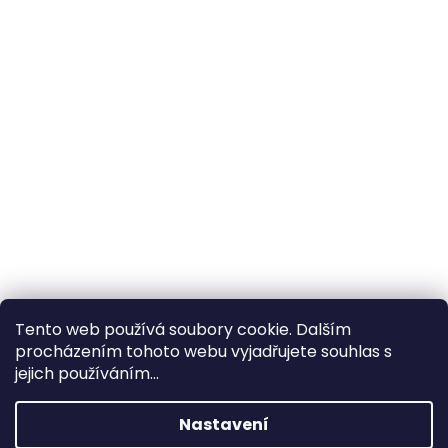
Tento web používá soubory cookie. Dalším
procházením tohoto webu vyjadřujete souhlas s
×
Hledáte nejvýhodnější cenu? Získáte jí
jejich používáním...
pomocí
registrace
.
Nastavení
×
Kromě věrnostních slev získáte také