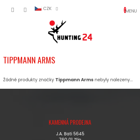
Přejít
NÁKUP
na
CZK
obsah
KOŠÍK
TIPPMANN ARMS
Žádné produkty značky
Tippmann Arms
nebyly nalezeny...
Z
Á
KAMENNÁ PRODEJNA
P
A
J.A. Bati 5645
T
760 01 Zlín