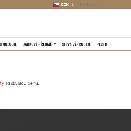
CZK
Přihlášení
KYNOLOGIE
DÁRKOVÉ PŘEDMĚTY
SLEVY, VÝPRODEJE
PESTICIDY
ROZBA
ity
za skvělou cenu.