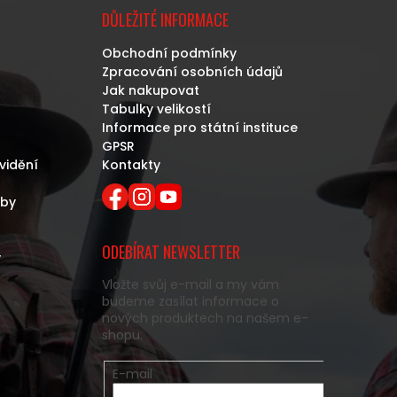
DŮLEŽITÉ INFORMACE
Obchodní podmínky
Zpracování osobních údajů
Jak nakupovat
Tabulky velikostí
Informace pro státní instituce
GPSR
vidění
Kontakty
eby
ODEBÍRAT NEWSLETTER
y
Vložte svůj e-mail a my vám
budeme zasílat informace o
nových produktech na našem e-
shopu.
E-mail