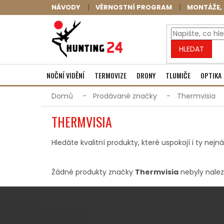
Přejít
NÁVODY
VĚRNOSTNÍ PROGRAM
MONTÁŽE, 
na
obsah
HLEDAT
NOČNÍ VIDĚNÍ
TERMOVIZE
DRONY
TLUMIČE
OPTIKA
Domů
Prodávané značky
Thermvisia
THERMVISIA
Hledáte kvalitní produkty, které uspokojí i ty nej
Žádné produkty značky
Thermvisia
nebyly naleze
Z