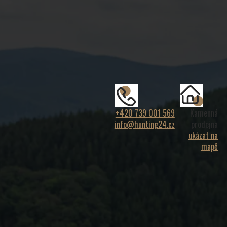
+420 739 001 569
Kamenná
info@hunting24.cz
prodejna
ukázat na
mapě