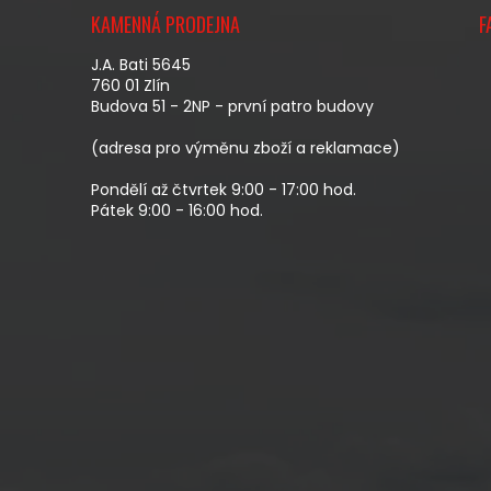
Á
KAMENNÁ PRODEJNA
F
P
A
J.A. Bati 5645
T
760 01 Zlín
Budova 51 - 2NP - první patro budovy
Í
(adresa pro výměnu zboží a reklamace)
Pondělí až čtvrtek 9:00 - 17:00 hod.
Pátek 9:00 - 16:00 hod.