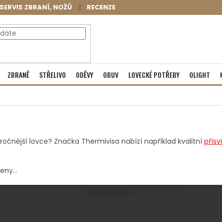
SERVIS ZBRANÍ, NOŽŮ
RECENZE
NÁKUPNÍ
Prázdný košík
ZBRANĚ
STŘELIVO
ODĚVY
OBUV
LOVECKÉ POTŘEBY
OLIGHT
KOŠÍK
náročnější lovce? Značka Thermivisa nabízí například kvalitní
přísv
ny...