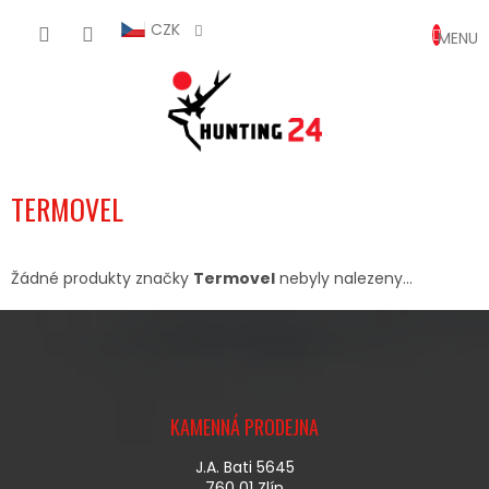
Přejít
NÁKUP
na
CZK
obsah
KOŠÍK
TERMOVEL
Žádné produkty značky
Termovel
nebyly nalezeny...
Z
Á
KAMENNÁ PRODEJNA
P
A
J.A. Bati 5645
T
760 01 Zlín