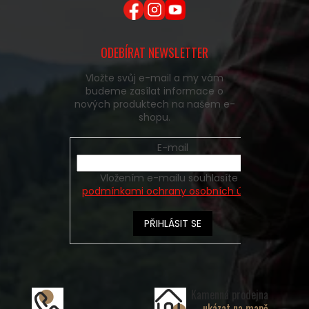
ODEBÍRAT NEWSLETTER
Vložte svůj e-mail a my vám
budeme zasílat informace o
nových produktech na našem e-
shopu.
E-mail
Vložením e-mailu souhlasíte s
podmínkami ochrany osobních údajů
PŘIHLÁSIT SE
Kamenná prodejna
ukázat na mapě