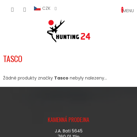
Přejít
NÁKUP
na
CZK
obsah
KOŠÍK
TASCO
Žádné produkty značky
Tasco
nebyly nalezeny...
Z
Á
KAMENNÁ PRODEJNA
P
A
J.A. Bati 5645
T
760 01 Zlín