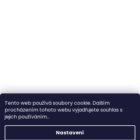
Tento web používá soubory cookie. Dalším
procházením tohoto webu vyjadřujete souhlas s
×
Hledáte nejvýhodnější cenu? Získáte jí
jejich používáním...
pomocí
registrace
.
Nastavení
×
Kromě věrnostních slev získáte také