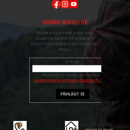
ODEBÍRAT NEWSLETTER
Vložte svůj e-mail a my vám
budeme zasílat informace o
nových produktech na našem e-
shopu.
E-mail
Vložením e-mailu souhlasíte s
podmínkami ochrany osobních údajů
PŘIHLÁSIT SE
Kamenná prodejna
ukázat na mapě