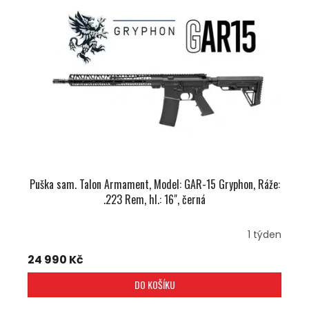
I
R
S
O
P
D
R
U
O
K
D
T
U
Ů
K
T
Ů
Puška sam. Talon Armament, Model: GAR-15 Gryphon, Ráže:
.223 Rem, hl.: 16", černá
1 týden
24 990 Kč
DO KOŠÍKU