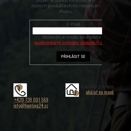
budeme zasílat informace o
nových produktech na našem e-
shopu.
E-mail
Vložením e-mailu souhlasíte s
podmínkami ochrany osobních údajů
PŘIHLÁSIT SE
Kamenná prodejna
ukázat na mapě
+420 739 001 569
info@hunting24.cz