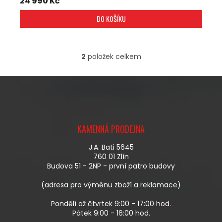
24 990 Kč
DO KOŠÍKU
2
položek celkem
O
V
L
Á
D
A
Z
C
Á
Í
KAMENNÁ PRODEJNA
P
P
A
R
J.A. Bati 5645
T
V
760 01 Zlín
Í
K
Budova 51 - 2NP - první patro budovy
Y
V
(adresa pro výměnu zboží a reklamace)
Ý
P
Pondělí až čtvrtek 9:00 - 17:00 hod.
I
Pátek 9:00 - 16:00 hod.
S