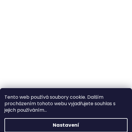
Tento web používá soubory cookie. Dalším
procházením tohoto webu vyjadřujete souhlas s
×
Hledáte nejvýhodnější cenu? Získáte jí
jejich používáním...
pomocí
registrace
.
Nastavení
×
Kromě věrnostních slev získáte také