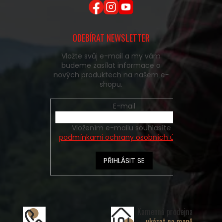
ODEBÍRAT NEWSLETTER
Vložte svůj e-mail a my vám
budeme zasílat informace o
nových produktech na našem e-
shopu.
E-mail
Vložením e-mailu souhlasíte s
podmínkami ochrany osobních údajů
PŘIHLÁSIT SE
Kamenná prodejna
ukázat na mapě