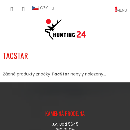
Přejít
NÁKUP
na
CZK
obsah
KOŠÍK
TACSTAR
Žádné produkty značky
TacStar
nebyly nalezeny...
Z
Á
KAMENNÁ PRODEJNA
P
A
J.A. Bati 5645
T
760 01 Zlín