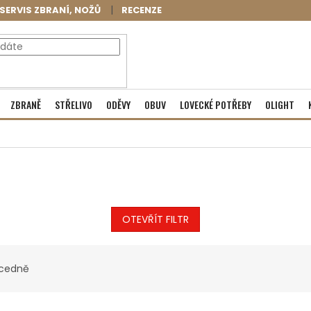
SERVIS ZBRANÍ, NOŽŮ
RECENZE
NÁKUPNÍ
Prázdný košík
ZBRANĚ
STŘELIVO
ODĚVY
OBUV
LOVECKÉ POTŘEBY
OLIGHT
KOŠÍK
OTEVŘÍT FILTR
cedně