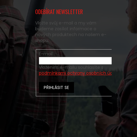
ODEBÍRAT NEWSLETTER
y
Vložte svůj e-mail a my vám
budeme zasílat informace o
nových produktech na našem e-
shopu.
E-mail
Vložením e-mailu souhlasíte s
podmínkami ochrany osobních údajů
PŘIHLÁSIT SE