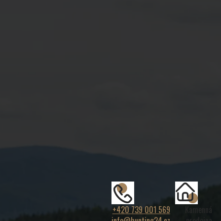
+420 739 001 569
Kamenná
info@hunting24.cz
prodejna