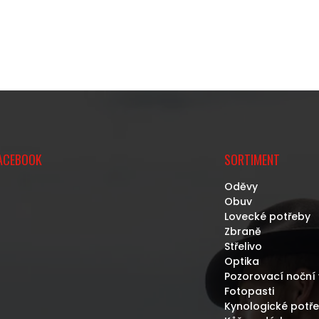
O
V
L
Á
D
A
C
ACEBOOK
SORTIMENT
Í
P
Oděvy
R
Obuv
V
Lovecké potřeby
K
Zbraně
Y
Střelivo
V
Optika
Ý
P
Pozorovací noční 
I
Fotopasti
S
Kynologické potř
U