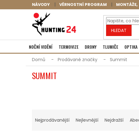
Přejít
NÁVODY
VĚRNOSTNÍ PROGRAM
MONTÁŽE, 
na
obsah
HLEDAT
NOČNÍ VIDĚNÍ
TERMOVIZE
DRONY
TLUMIČE
OPTIKA
Domů
Prodávané značky
Summit
SUMMIT
Ř
A
Nejprodávanější
Nejlevnější
Nejdražší
Abe
Z
E