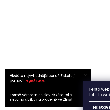
×
Hledáte nejvýhodnější cenu? Získáte jí
pomocí
registrace
.
Tento web 
×
tohoto webu
Kromě věrnostních slev získáte také
slevu na služby na prodejně ve Zlíně!
Nastave