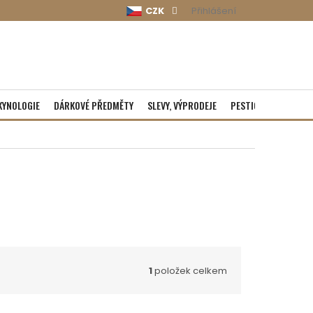
CZK
Přihlášení
KYNOLOGIE
DÁRKOVÉ PŘEDMĚTY
SLEVY, VÝPRODEJE
PESTICIDY
ROZBA
1
položek celkem