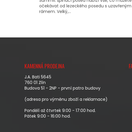
Summit šplhací posed nabízí vše, co můžete
očekávat od lezeckého posedu s uzavřeným
rámem. Velký,...
Z
Á
KAMENNÁ PRODEJNA
F
P
A
J.A. Bati 5645
T
760 01 Zlín
Budova 51 - 2NP - první patro budovy
Í
(adresa pro výměnu zboží a reklamace)
Pondělí až čtvrtek 9:00 - 17:00 hod.
Pátek 9:00 - 16:00 hod.