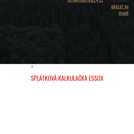
ukázat na
mapě
×
SPLÁTKOVÁ KALKULAČKA ESSOX