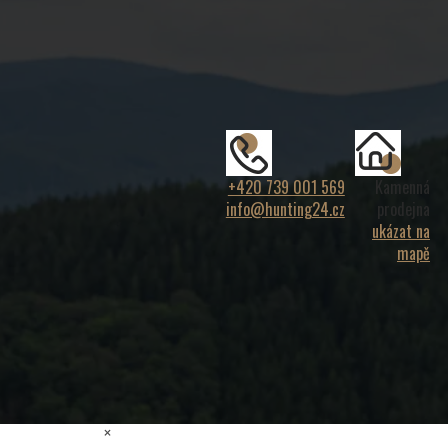
+420 739 001 569
Kamenná
info@hunting24.cz
prodejna
ukázat na
mapě
×