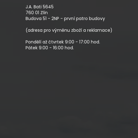
P
A
J.A. Bati 5645
T
760 01 Zlín
Budova 51 - 2NP - první patro budovy
Í
(adresa pro výměnu zboží a reklamace)
Pondělí až čtvrtek 9:00 - 17:00 hod.
Pátek 9:00 - 16:00 hod.