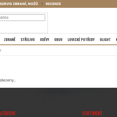
SERVIS ZBRANÍ, NOŽŮ
RECENZE
NÁKUPNÍ
Prázdný košík
ZBRANĚ
STŘELIVO
ODĚVY
OBUV
LOVECKÉ POTŘEBY
OLIGHT
KOŠÍK
o
lezeny...
ACEBOOK
SORTIMENT