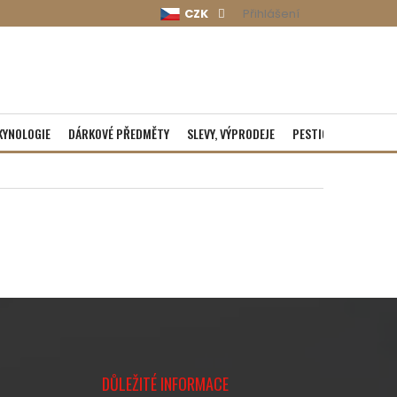
CZK
Přihlášení
KYNOLOGIE
DÁRKOVÉ PŘEDMĚTY
SLEVY, VÝPRODEJE
PESTICIDY
ROZBA
DŮLEŽITÉ INFORMACE