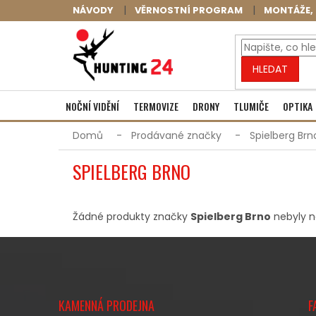
Přejít
NÁVODY
VĚRNOSTNÍ PROGRAM
MONTÁŽE, 
na
obsah
HLEDAT
NOČNÍ VIDĚNÍ
TERMOVIZE
DRONY
TLUMIČE
OPTIKA
Domů
Prodávané značky
Spielberg Brn
SPIELBERG BRNO
Žádné produkty značky
Spielberg Brno
nebyly na
Z
Á
KAMENNÁ PRODEJNA
F