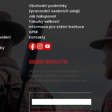
Obchodní podmínky
Zpracování osobních údajů
Jak nakupovat
Tabulky velikostí
Informace pro státní instituce
GPSR
vidění
Kontakty
eby
ODEBÍRAT NEWSLETTER
y
Vložte svůj e-mail a my vám
budeme zasílat informace o
nových produktech na našem e-
shopu.
E-mail
Vložením e-mailu souhlasíte s