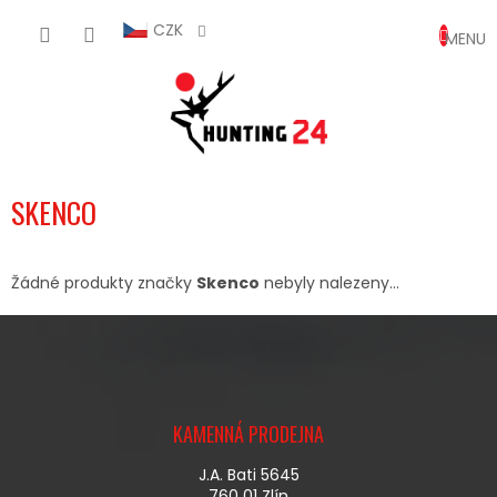
Přejít
NÁKUP
na
CZK
obsah
KOŠÍK
SKENCO
Žádné produkty značky
Skenco
nebyly nalezeny...
Z
Á
KAMENNÁ PRODEJNA
P
A
J.A. Bati 5645
T
760 01 Zlín