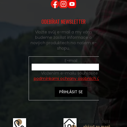
ODEBÍRAT NEWSLETTER
Vložte svůj e-mail a my vám
budeme zasílat informace o
nových produktech na našem e-
shopu.
E-mail
Vložením e-mailu souhlasíte s
podmínkami ochrany osobních údajů
PŘIHLÁSIT SE
Kamenná prodejna
ukázat na mapě