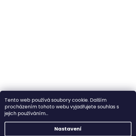
Tento web používá soubory cookie. Dalším
procházením tohoto webu vyjadřujete souhlas s
×
Hledáte nejvýhodnější cenu? Získáte jí
jejich používáním...
pomocí
registrace
.
Nastavení
×
Kromě věrnostních slev získáte také