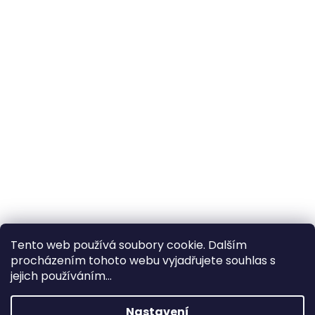
Tento web používá soubory cookie. Dalším
procházením tohoto webu vyjadřujete souhlas s
×
Hledáte nejvýhodnější cenu? Získáte jí
jejich používáním...
pomocí
registrace
.
Nastavení