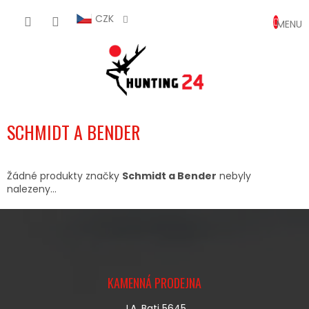
Přejít
NÁKUP
na
CZK
obsah
KOŠÍK
SCHMIDT A BENDER
Žádné produkty značky
Schmidt a Bender
nebyly
nalezeny...
Z
Á
KAMENNÁ PRODEJNA
P
A
J.A. Bati 5645