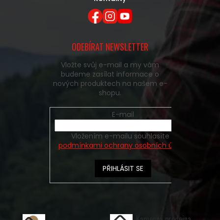
ODEBÍRAT NEWSLETTER
Vložte svůj e-mail a my vám
budeme zasílat informace o
nových produktech na našem e-
shopu.
E-mail
Vložením e-mailu souhlasíte s
podmínkami ochrany osobních údajů
PŘIHLÁSIT SE
Kamenná prodejna