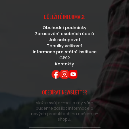
DŮLEŽITÉ INFORMACE
Obchodní podmínky
Zpracování osobních údajů
Jak nakupovat
Tabulky velikostí
Informace pro státní instituce
GPSR
Kontakty
ODEBÍRAT NEWSLETTER
Vložte svůj e-mail a my vám
budeme zasílat informace o
nových produktech na našem e-
shopu.