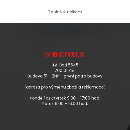
1
položek celkem
O
V
L
Á
D
A
Z
C
Á
Í
KAMENNÁ PRODEJNA
P
P
A
R
J.A. Bati 5645
T
V
760 01 Zlín
Í
K
Budova 51 - 2NP - první patro budovy
Y
V
(adresa pro výměnu zboží a reklamace)
Ý
P
Pondělí až čtvrtek 9:00 - 17:00 hod.
I
Pátek 9:00 - 16:00 hod.
S
U