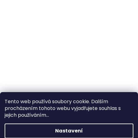
Tento web používá soubory cookie. Dalším
procházením tohoto webu vyjadřujete souhlas s
×
Hledáte nejvýhodnější cenu? Získáte jí
jejich používáním...
pomocí
registrace
.
Nastavení
×
Kromě věrnostních slev získáte také