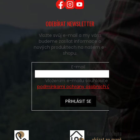
ODEBÍRAT NEWSLETTER
Vložte svůj e-mail a my vám
budeme zasílat informace o
nových produktech na našem e-
shopu.
E-mail
Vložením e-mailu souhlasíte s
podmínkami ochrany osobních údajů
PŘIHLÁSIT SE
Kamenná prodejna
ukázat na mapě