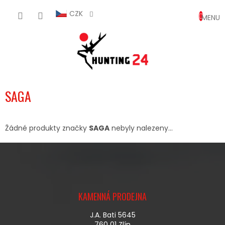
Přejít
NÁKUP
na
CZK
obsah
KOŠÍK
SAGA
Žádné produkty značky
SAGA
nebyly nalezeny...
Z
Á
KAMENNÁ PRODEJNA
P
A
J.A. Bati 5645
T
760 01 Zlín