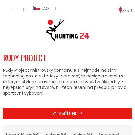
Přejít
NÁKUP
na
CZK
obsah
KOŠÍK
RUDY PROJECT
Rudy Project mistrovsky kombinuje s nejmodernějšími
technologiemi a esteticky tvarovaným designem spolu s
italským stylem, smyslem pro detail, aby vytvořily jedny z
nejlepších brýlí na světě, hi-tech řešení na předpis, přilby a
sportovní vybavení.
OTEVŘÍT FILTR
Ř
A
Nejprodávanější
Nejlevnější
Nejdražší
Abecedně