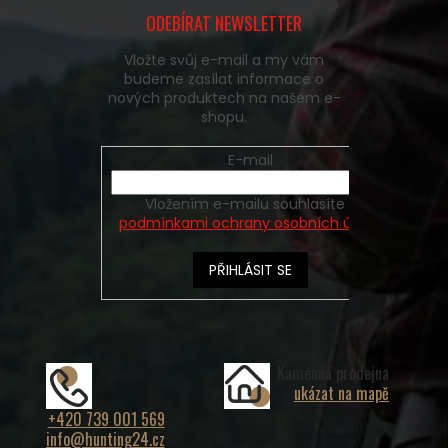
ODEBÍRAT NEWSLETTER
Vložte svůj e-mail a my vám
budeme zasílat informace o
nových produktech na našem e-
shopu.
E-mail
Vložením e-mailu souhlasíte s
podmínkami ochrany osobních údajů
PŘIHLÁSIT SE
Kamenná prodejna
ukázat na mapě
+420 739 001 569
info@hunting24.cz