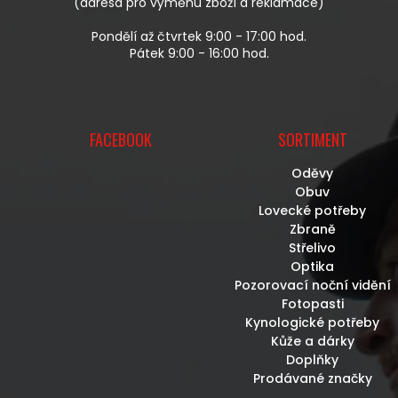
(adresa pro výměnu zboží a reklamace)
Ý
P
Pondělí až čtvrtek 9:00 - 17:00 hod.
I
Pátek 9:00 - 16:00 hod.
S
U
FACEBOOK
SORTIMENT
Oděvy
Obuv
Lovecké potřeby
Zbraně
Střelivo
Optika
Pozorovací noční vidění
Fotopasti
Kynologické potřeby
Kůže a dárky
Doplňky
Prodávané značky