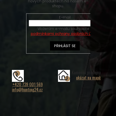
nových produktech na našem e-
shopu.
E-mail
Vložením e-mailu souhlasíte s
podmínkami ochrany osobních údajů
PŘIHLÁSIT SE
Kamenná prodejna
ukázat na mapě
+420 739 001 569
info@hunting24.cz