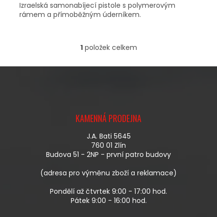
Izraelská samonabíjecí pistole s polymerovým
rámem a přímoběžným úderníkem.
1
položek celkem
O
V
L
Á
D
A
Z
C
Á
Í
KAMENNÁ PRODEJNA
P
P
A
R
J.A. Bati 5645
T
V
760 01 Zlín
Í
K
Budova 51 - 2NP - první patro budovy
Y
V
(adresa pro výměnu zboží a reklamace)
Ý
P
Pondělí až čtvrtek 9:00 - 17:00 hod.
I
Pátek 9:00 - 16:00 hod.
S