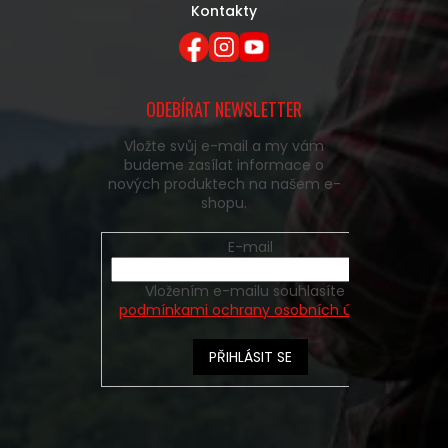
Kontakty
ODEBÍRAT NEWSLETTER
Vložte svůj e-mail a my vám
budeme zasílat informace o
nových produktech na našem e-
shopu.
E-mail
Vložením e-mailu souhlasíte s
podmínkami ochrany osobních údajů
PŘIHLÁSIT SE