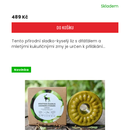
Skladem
489 Kč
DO KOŠÍKU
Tento přírodní sladko-kyselý liz s dřišťálem a
mletými kukuřičnými zrny je určen k přilákání...
Novinka