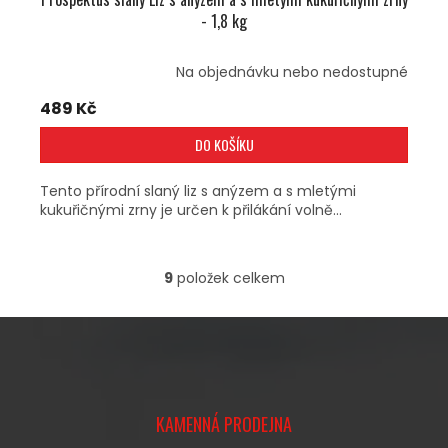
- 1,8 kg
Na objednávku nebo nedostupné
489 Kč
DO KOŠÍKU
Tento přírodní slaný liz s anýzem a s mletými
kukuřičnými zrny je určen k přilákání volně...
9
položek celkem
O
V
L
Á
D
A
Z
C
Á
Í
KAMENNÁ PRODEJNA
P
P