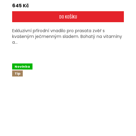
645 Kč
DO KOŠÍKU
Exkluzivní přírodní vnadilo pro prasata zvěř s
kvašeným ječmenným sladem. Bohatý na vitamíny
a...
Novinka
Tip