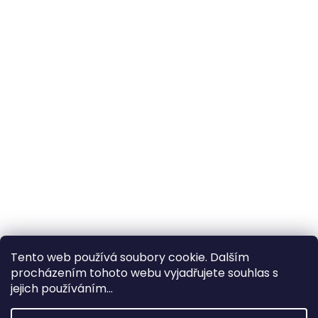
Tento web používá soubory cookie. Dalším
procházením tohoto webu vyjadřujete souhlas s
×
Hledáte nejvýhodnější cenu? Získáte jí
jejich používáním...
pomocí
registrace
.