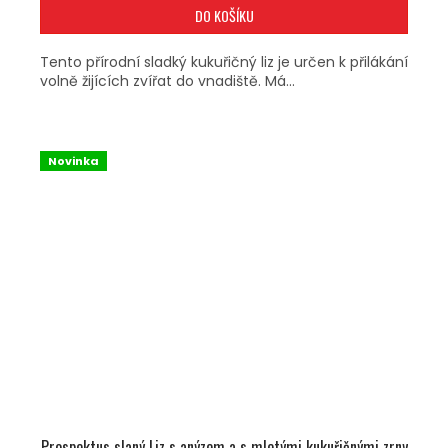
DO KOŠÍKU
Tento přírodní sladký kukuřičný liz je určen k přilákání
volně žijících zvířat do vnadiště. Má...
Novinka
Prospektus slaný Liz s anýzem a s mletými kukuřičnými zrny