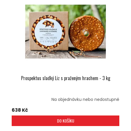
I
R
S
O
P
D
R
U
O
K
D
T
U
Ů
K
T
Ů
Prospektus sladký Liz s praženým hrachem - 3 kg
Na objednávku nebo nedostupné
638 Kč
DO KOŠÍKU