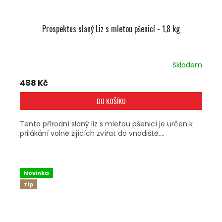
Prospektus slaný Liz s mletou pšenicí - 1,8 kg
Skladem
488 Kč
DO KOŠÍKU
Tento přírodní slaný liz s mletou pšenicí je určen k
přilákání volně žijících zvířat do vnadiště....
Novinka
Tip