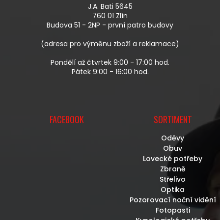
A
R
J.A. Bati 5645
T
V
760 01 Zlín
Í
K
Budova 51 - 2NP - první patro budovy
Y
V
(adresa pro výměnu zboží a reklamace)
Ý
P
Pondělí až čtvrtek 9:00 - 17:00 hod.
I
Pátek 9:00 - 16:00 hod.
S
U
FACEBOOK
SORTIMENT
Oděvy
Obuv
Lovecké potřeby
Zbraně
Střelivo
Optika
Pozorovací noční vidění
Fotopasti