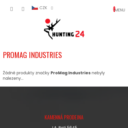
Přejít
NÁKUP
na
CZK
obsah
KOŠÍK
PROMAG INDUSTRIES
Žádné produkty značky
ProMag Industries
nebyly
nalezeny...
Z
Á
KAMENNÁ PRODEJNA
P
A
J.A. Bati 5645