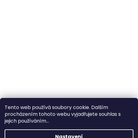
Tento web používá soubory cookie. Dalším
procházením tohoto webu vyjadřujete souhlas s
×
Hledáte nejvýhodnější cenu? Získáte jí
jejich používáním...
pomocí
registrace
.
Nastavení