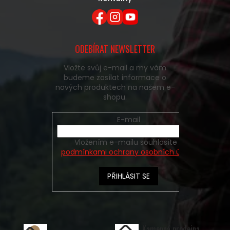
ODEBÍRAT NEWSLETTER
Vložte svůj e-mail a my vám
budeme zasílat informace o
nových produktech na našem e-
shopu.
E-mail
Vložením e-mailu souhlasíte s
podmínkami ochrany osobních údajů
PŘIHLÁSIT SE
Kamenná prodejna