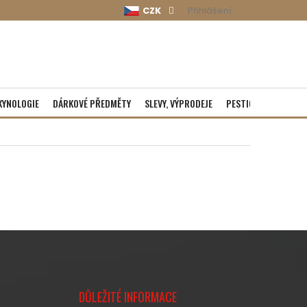
CZK
Přihlášení
KYNOLOGIE
DÁRKOVÉ PŘEDMĚTY
SLEVY, VÝPRODEJE
PESTICIDY
ROZBA
DŮLEŽITÉ INFORMACE