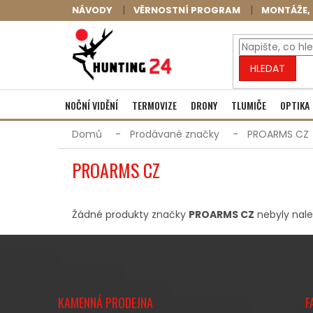
Přejít
NÁVODY
VĚRNOSTNÍ PROGRAM
MONTÁŽE, 
na
obsah
HLEDAT
NOČNÍ VIDĚNÍ
TERMOVIZE
DRONY
TLUMIČE
OPTIKA
Domů
Prodávané značky
PROARMS CZ
PROARMS CZ
Žádné produkty značky
PROARMS CZ
nebyly nalez
Z
Á
KAMENNÁ PRODEJNA
F