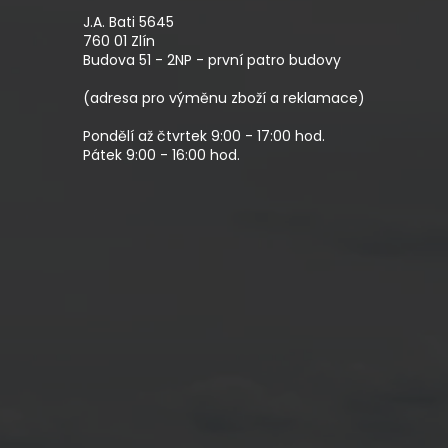
P
A
J.A. Bati 5645
T
760 01 Zlín
Budova 51 - 2NP - první patro budovy
Í
(adresa pro výměnu zboží a reklamace)
Pondělí až čtvrtek 9:00 - 17:00 hod.
Pátek 9:00 - 16:00 hod.