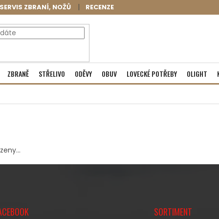
SERVIS ZBRANÍ, NOŽŮ
RECENZE
NÁKUPNÍ
Prázdný košík
ZBRANĚ
STŘELIVO
ODĚVY
OBUV
LOVECKÉ POTŘEBY
OLIGHT
KOŠÍK
eny...
ACEBOOK
SORTIMENT