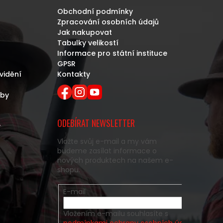
Obchodní podmínky
Zpracování osobních údajů
Jak nakupovat
Tabulky velikostí
Informace pro státní instituce
GPSR
vidění
Kontakty
eby
ODEBÍRAT NEWSLETTER
y
Vložte svůj e-mail a my vám
budeme zasílat informace o
nových produktech na našem e-
shopu.
E-mail
Vložením e-mailu souhlasíte s