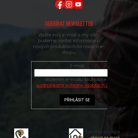
ODEBÍRAT NEWSLETTER
Vložte svůj e-mail a my vám
budeme zasílat informace o
nových produktech na našem e-
shopu.
E-mail
Vložením e-mailu souhlasíte s
podmínkami ochrany osobních údajů
PŘIHLÁSIT SE
Kamenná prodejna
ukázat na mapě