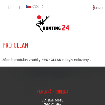
Přejít
NÁKUP
na
CZK
obsah
KOŠÍK
PRO-CLEAN
Žádné produkty značky
PRO-CLEAN
nebyly nalezeny...
Z
Á
KAMENNÁ PRODEJNA
P
A
J.A. Bati 5645
T
760 01 Zlín