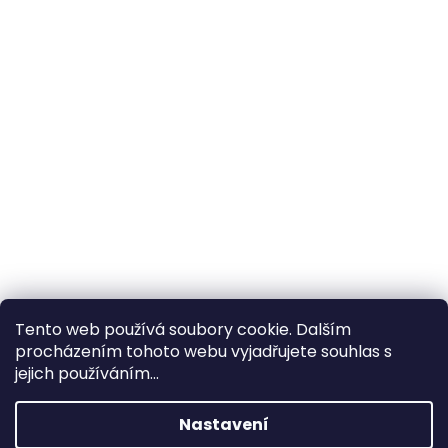
Tento web používá soubory cookie. Dalším
procházením tohoto webu vyjadřujete souhlas s
×
Hledáte nejvýhodnější cenu? Získáte jí
jejich používáním...
pomocí
registrace
.
Nastavení
×
Kromě věrnostních slev získáte také