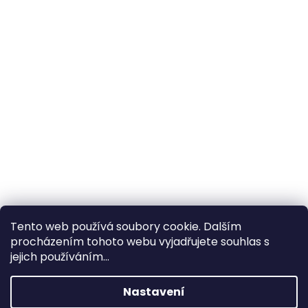
Tento web používá soubory cookie. Dalším
procházením tohoto webu vyjadřujete souhlas s
×
Hledáte nejvýhodnější cenu? Získáte jí
jejich používáním...
pomocí
registrace
.
Nastavení
×
Kromě věrnostních slev získáte také