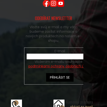
ODEBÍRAT NEWSLETTER
Vložte svůj e-mail a my vám
budeme zasílat informace o
nových produktech na našem e-
shopu.
E-mail
Vložením e-mailu souhlasíte s
podmínkami ochrany osobních údajů
PŘIHLÁSIT SE
Kamenná prodejna
ukázat na mapě