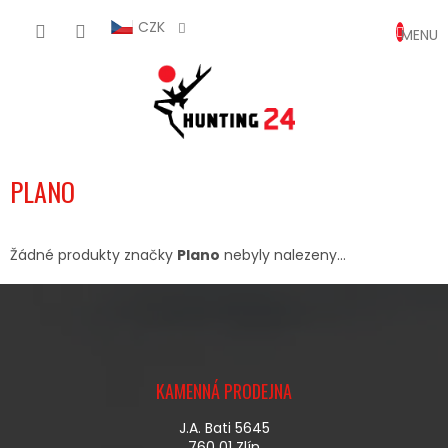
Přejít
NÁKUP
na
CZK
obsah
KOŠÍK
PLANO
Žádné produkty značky
Plano
nebyly nalezeny...
Z
Á
KAMENNÁ PRODEJNA
P
A
J.A. Bati 5645
T
760 01 Zlín