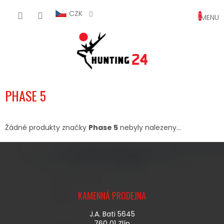
Přejít
NÁKUP
na
CZK
obsah
KOŠÍK
PHASE 5
Žádné produkty značky
Phase 5
nebyly nalezeny...
Z
Á
KAMENNÁ PRODEJNA
P
A
J.A. Bati 5645
T
760 01 Zlín