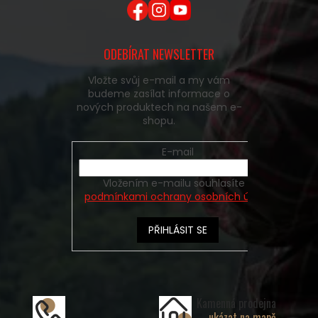
ODEBÍRAT NEWSLETTER
Vložte svůj e-mail a my vám
budeme zasílat informace o
nových produktech na našem e-
shopu.
E-mail
Vložením e-mailu souhlasíte s
podmínkami ochrany osobních údajů
PŘIHLÁSIT SE
Kamenná prodejna
ukázat na mapě