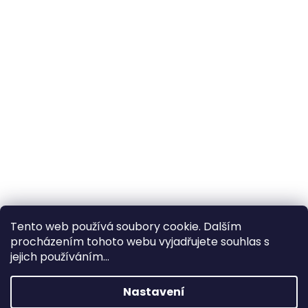
Tento web používá soubory cookie. Dalším
procházením tohoto webu vyjadřujete souhlas s
×
Hledáte nejvýhodnější cenu? Získáte jí
jejich používáním...
pomocí
registrace
.
Nastavení
×
Kromě věrnostních slev získáte také