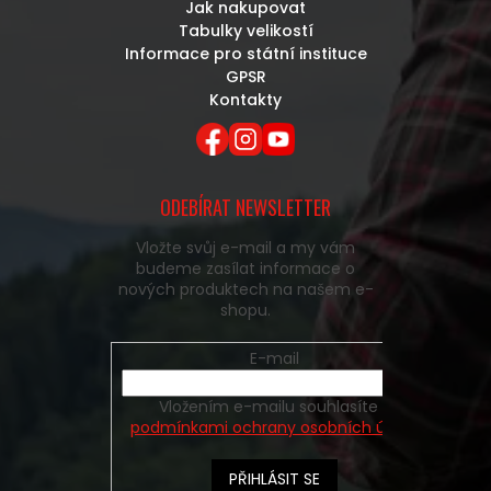
Jak nakupovat
Tabulky velikostí
Informace pro státní instituce
GPSR
Kontakty
ODEBÍRAT NEWSLETTER
Vložte svůj e-mail a my vám
budeme zasílat informace o
nových produktech na našem e-
shopu.
E-mail
Vložením e-mailu souhlasíte s
podmínkami ochrany osobních údajů
PŘIHLÁSIT SE