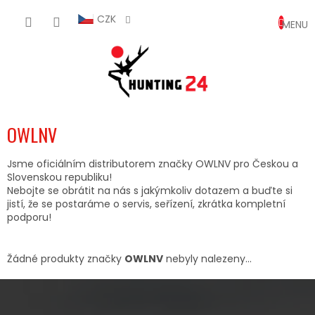
Přejít
NÁKUP
na
CZK
obsah
KOŠÍK
OWLNV
Jsme oficiálním distributorem značky OWLNV pro Českou a
Slovenskou republiku!
Nebojte se obrátit na nás s jakýmkoliv dotazem a buďte si
jistí, že se postaráme o servis, seřízení, zkrátka kompletní
podporu!
Žádné produkty značky
OWLNV
nebyly nalezeny...