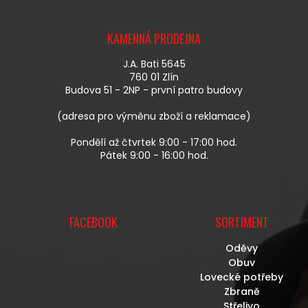
Z
Á
KAMENNÁ PRODEJNA
P
A
J.A. Bati 5645
T
760 01 Zlín
Í
Budova 51 - 2NP - první patro budovy
(adresa pro výměnu zboží a reklamace)
Pondělí až čtvrtek 9:00 - 17:00 hod.
Pátek 9:00 - 16:00 hod.
FACEBOOK
SORTIMENT
Oděvy
Obuv
Lovecké potřeby
Zbraně
Střelivo