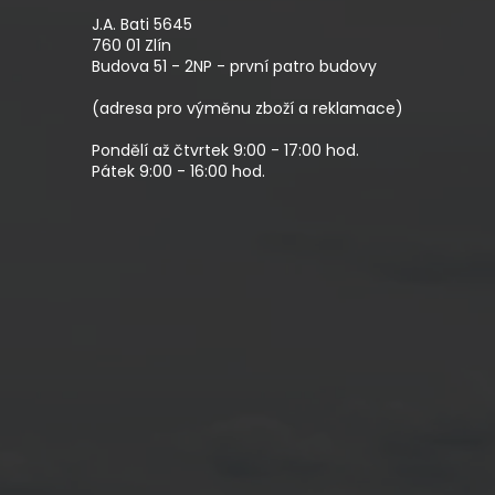
P
A
J.A. Bati 5645
T
760 01 Zlín
Budova 51 - 2NP - první patro budovy
Í
(adresa pro výměnu zboží a reklamace)
Pondělí až čtvrtek 9:00 - 17:00 hod.
Pátek 9:00 - 16:00 hod.