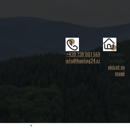
+420 739 001 569
Kamenná
info@hunting24.cz
prodejna
ukázat na
mapě
×