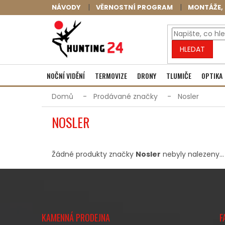
Přejít
NÁVODY
VĚRNOSTNÍ PROGRAM
MONTÁŽE, 
na
obsah
HLEDAT
NOČNÍ VIDĚNÍ
TERMOVIZE
DRONY
TLUMIČE
OPTIKA
Domů
Prodávané značky
Nosler
NOSLER
Žádné produkty značky
Nosler
nebyly nalezeny...
Z
Á
KAMENNÁ PRODEJNA
F