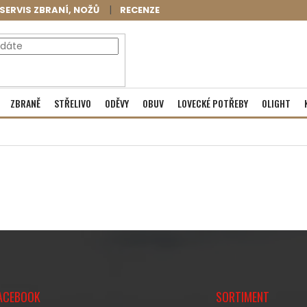
SERVIS ZBRANÍ, NOŽŮ
RECENZE
NÁKUPNÍ
Prázdný košík
ZBRANĚ
STŘELIVO
ODĚVY
OBUV
LOVECKÉ POTŘEBY
OLIGHT
KOŠÍK
ACEBOOK
SORTIMENT