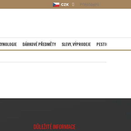
CZK
Přihlášení
KYNOLOGIE
DÁRKOVÉ PŘEDMĚTY
SLEVY, VÝPRODEJE
PESTICIDY
ROZBA
DŮLEŽITÉ INFORMACE