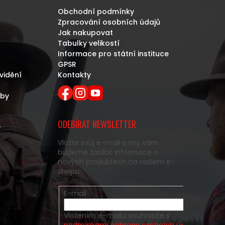
Obchodní podmínky
Zpracování osobních údajů
Jak nakupovat
Tabulky velikostí
Informace pro státní instituce
GPSR
vidění
Kontakty
eby
ODEBÍRAT NEWSLETTER
y
Vložte svůj e-mail a my vám
budeme zasílat informace o
nových produktech na našem e-
shopu.
E-mail
Vložením e-mailu souhlasíte s