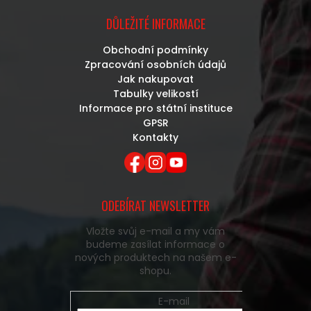
DŮLEŽITÉ INFORMACE
Obchodní podmínky
Zpracování osobních údajů
Jak nakupovat
Tabulky velikostí
Informace pro státní instituce
GPSR
Kontakty
ODEBÍRAT NEWSLETTER
Vložte svůj e-mail a my vám
budeme zasílat informace o
nových produktech na našem e-
shopu.
E-mail