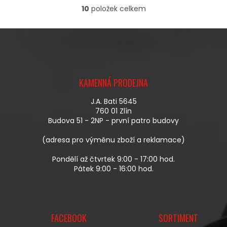
10
položek celkem
O
V
L
Á
D
A
Z
C
Á
Í
KAMENNÁ PRODEJNA
P
P
A
R
J.A. Bati 5645
T
V
760 01 Zlín
Í
K
Budova 51 - 2NP - první patro budovy
Y
V
(adresa pro výměnu zboží a reklamace)
Ý
P
Pondělí až čtvrtek 9:00 - 17:00 hod.
I
Pátek 9:00 - 16:00 hod.
S
U
FACEBOOK
SORTIMENT