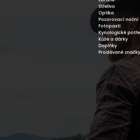
Y
Střelivo
V
Optika
Ý
P
Pozorovací noční 
I
Fotopasti
S
Kynologické potř
U
Kůže a dárky
Doplňky
Prodávané značk