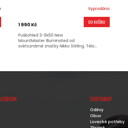
é
Vyprodáno
DO KOŠÍKU
1 990 Kč
Puškohled 3-9x50 New
MountMaster Illuminated od
světoznámé značky Nikko Stirling. Tělo...
O
V
L
Á
D
A
C
ACEBOOK
SORTIMENT
Í
P
Oděvy
R
Obuv
V
Lovecké potřeby
K
Zbraně