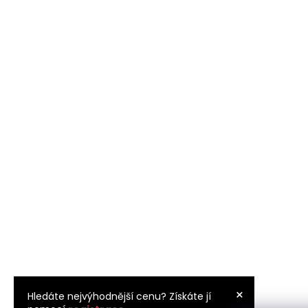
×
Hledáte nejvýhodnější cenu? Získáte jí