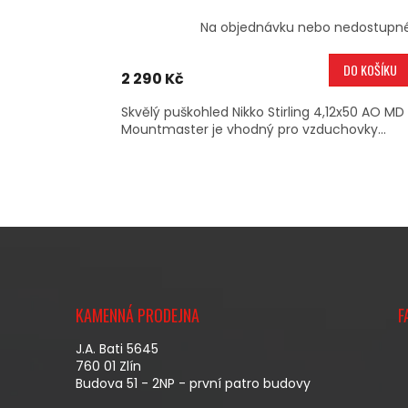
Na objednávku nebo nedostupn
DO KOŠÍKU
2 290 Kč
Skvělý puškohled Nikko Stirling 4,12x50 AO MD
Mountmaster je vhodný pro vzduchovky...
Z
Á
KAMENNÁ PRODEJNA
F
P
A
J.A. Bati 5645
T
760 01 Zlín
Budova 51 - 2NP - první patro budovy
Í