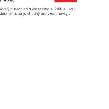
2 100 Kč
Skvělý puškohled Nikko Stirling 4,12x50 AO MD
Mountmaster je vhodný pro vzduchovky...