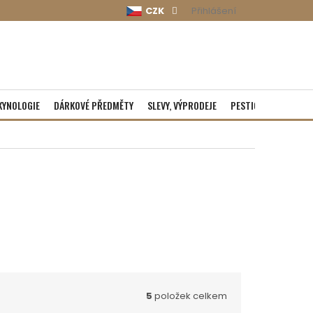
CZK
Přihlášení
KYNOLOGIE
DÁRKOVÉ PŘEDMĚTY
SLEVY, VÝPRODEJE
PESTICIDY
ROZBA
5
položek celkem