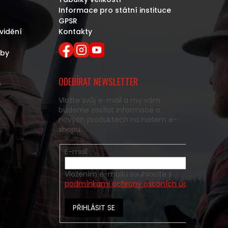
Informace pro státní instituce
GPSR
vidění
Kontakty
eby
ODEBÍRAT NEWSLETTER
y
Vložte svůj e-mail a my vám
budeme zasílat informace o
nových produktech na našem e-
shopu.
E-mail
Vložením e-mailu souhlasíte s
podmínkami ochrany osobních údajů
PŘIHLÁSIT SE