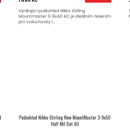
1 890 Kč
Vynikající puškohled Nikko Stirling
Mountmaster 3-9x40 AO je ideálním řešením
pro vzduchovky i...
d
Puškohled Nikko Stirling New MountMaster 3-9x50
Half Mil Dot AO