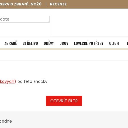
SERVIS ZBRANÍ, NOŽŮ
RECENZE
NÁKUPNÍ
Prázdný košík
ZBRANĚ
STŘELIVO
ODĚVY
OBUV
LOVECKÉ POTŘEBY
OLIGHT
KOŠÍK
ňkových)
od této značky.
OTEVŘÍT FILTR
cedně