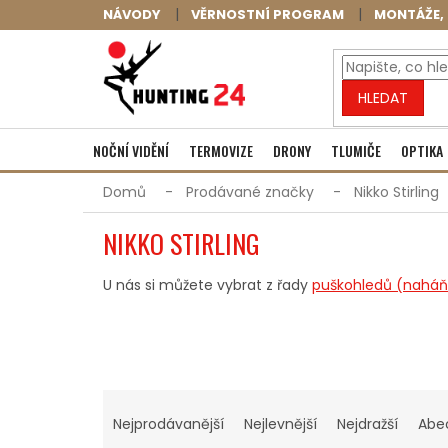
Přejít
NÁVODY
VĚRNOSTNÍ PROGRAM
MONTÁŽE, 
na
obsah
HLEDAT
NOČNÍ VIDĚNÍ
TERMOVIZE
DRONY
TLUMIČE
OPTIKA
Domů
Prodávané značky
Nikko Stirling
NIKKO STIRLING
U nás si můžete vybrat z řady
puškohledů (nahá
Ř
A
Nejprodávanější
Nejlevnější
Nejdražší
Abe
Z