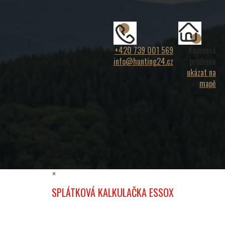
+420 739 001 569
Kamenná
info@hunting24.cz
prodejna
ukázat na
mapě
×
SPLÁTKOVÁ KALKULAČKA ESSOX