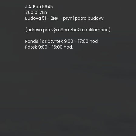
P
A
J.A. Bati 5645
T
760 01 Zlín
Budova 51 - 2NP - první patro budovy
Í
(adresa pro výměnu zboží a reklamace)
Pondělí až čtvrtek 9:00 - 17:00 hod.
Pátek 9:00 - 16:00 hod.