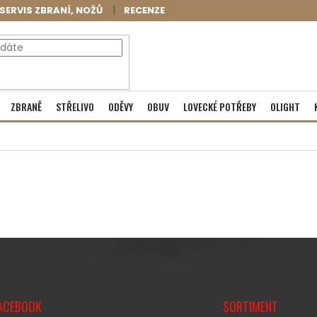
SERVIS ZBRANÍ, NOŽŮ
RECENZE
NÁKUPNÍ
Prázdný košík
ZBRANĚ
STŘELIVO
ODĚVY
OBUV
LOVECKÉ POTŘEBY
OLIGHT
KOŠÍK
ACEBOOK
SORTIMENT