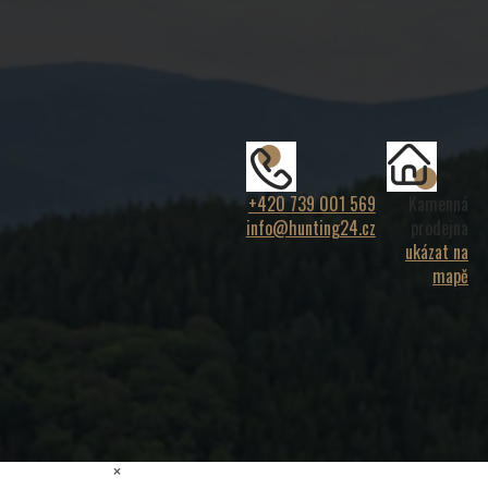
+420 739 001 569
Kamenná
info@hunting24.cz
prodejna
ukázat na
mapě
×