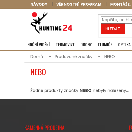
Přejít
NÁVODY
VĚRNOSTNÍ PROGRAM
MONTÁŽE, 
na
obsah
HLEDAT
NOČNÍ VIDĚNÍ
TERMOVIZE
DRONY
TLUMIČE
OPTIKA
Domů
Prodávané značky
NEBO
NEBO
Žádné produkty značky
NEBO
nebyly nalezeny...
Z
Á
KAMENNÁ PRODEJNA
F