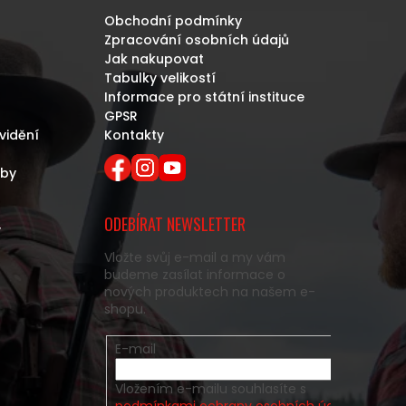
Obchodní podmínky
Zpracování osobních údajů
Jak nakupovat
Tabulky velikostí
Informace pro státní instituce
GPSR
vidění
Kontakty
eby
ODEBÍRAT NEWSLETTER
y
Vložte svůj e-mail a my vám
budeme zasílat informace o
nových produktech na našem e-
shopu.
E-mail
Vložením e-mailu souhlasíte s