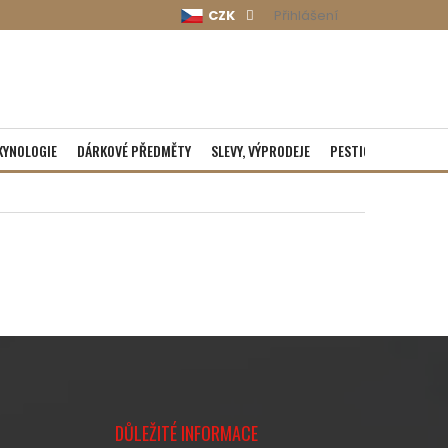
CZK
Přihlášení
KYNOLOGIE
DÁRKOVÉ PŘEDMĚTY
SLEVY, VÝPRODEJE
PESTICIDY
ROZBA
DŮLEŽITÉ INFORMACE