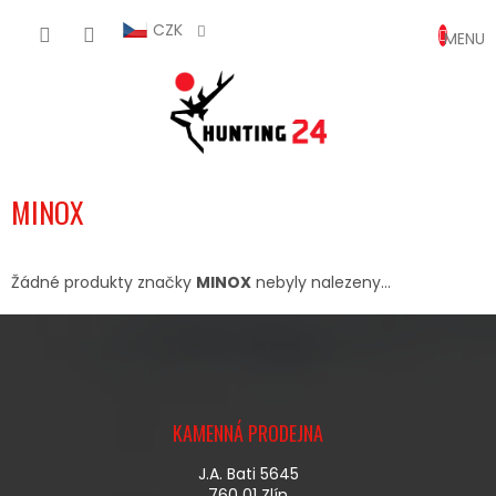
Přejít
NÁKUP
na
CZK
obsah
KOŠÍK
MINOX
Žádné produkty značky
MINOX
nebyly nalezeny...
Z
Á
KAMENNÁ PRODEJNA
P
A
J.A. Bati 5645
T
760 01 Zlín