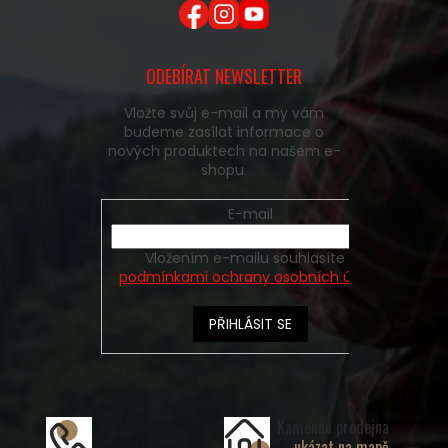
ODEBÍRAT NEWSLETTER
Vložte svůj e-mail a my vám
budeme zasílat informace o
nových produktech na našem e-
shopu.
E-mail
Vložením e-mailu souhlasíte s
podmínkami ochrany osobních údajů
PŘIHLÁSIT SE
Kamenná prodejna
ukázat na mapě