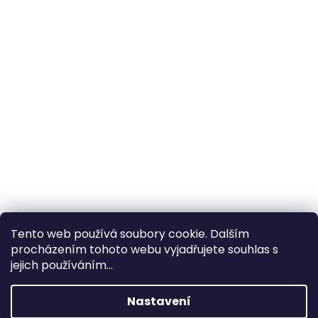
Tento web používá soubory cookie. Dalším
procházením tohoto webu vyjadřujete souhlas s
×
Hledáte nejvýhodnější cenu? Získáte jí
jejich používáním...
pomocí
registrace
.
Nastavení
×
Kromě věrnostních slev získáte také