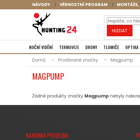
Přejít
NÁVODY
VĚRNOSTNÍ PROGRAM
MONTÁŽE, 
na
obsah
HLEDAT
NOČNÍ VIDĚNÍ
TERMOVIZE
DRONY
TLUMIČE
OPTIKA
Domů
Prodávané značky
Magpump
MAGPUMP
Žádné produkty značky
Magpump
nebyly nalezen
Z
Á
KAMENNÁ PRODEJNA
F