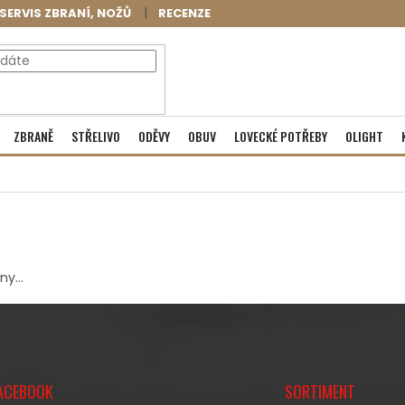
SERVIS ZBRANÍ, NOŽŮ
RECENZE
NÁKUPNÍ
Prázdný košík
ZBRANĚ
STŘELIVO
ODĚVY
OBUV
LOVECKÉ POTŘEBY
OLIGHT
KOŠÍK
y...
ACEBOOK
SORTIMENT