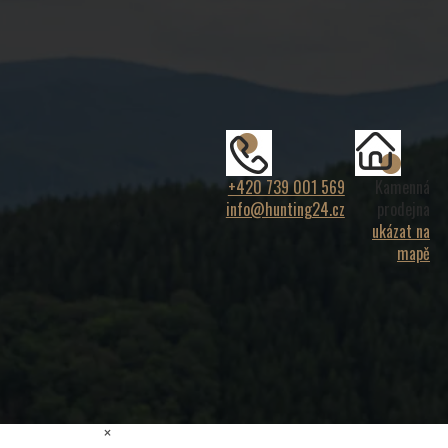
+420 739 001 569
Kamenná
info@hunting24.cz
prodejna
ukázat na
mapě
×