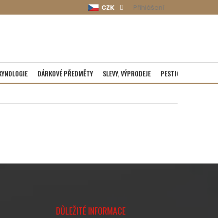
CZK
Přihlášení
KYNOLOGIE
DÁRKOVÉ PŘEDMĚTY
SLEVY, VÝPRODEJE
PESTICIDY
ROZBA
DŮLEŽITÉ INFORMACE