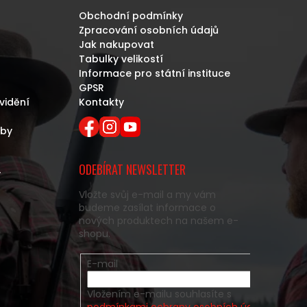
Obchodní podmínky
Zpracování osobních údajů
Jak nakupovat
Tabulky velikostí
Informace pro státní instituce
GPSR
vidění
Kontakty
eby
ODEBÍRAT NEWSLETTER
y
Vložte svůj e-mail a my vám
budeme zasílat informace o
nových produktech na našem e-
shopu.
E-mail
Vložením e-mailu souhlasíte s