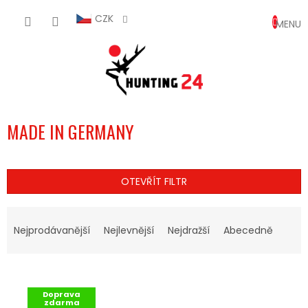
Přejít
NÁKUP
na
CZK
obsah
KOŠÍK
MADE IN GERMANY
OTEVŘÍT FILTR
Ř
A
Nejprodávanější
Nejlevnější
Nejdražší
Abecedně
Z
E
V
N
Ý
Í
Doprava
P
P
zdarma