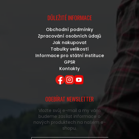
DŮLEŽITÉ INFORMACE
Obchodní podmínky
Zpracování osobních údajů
Jak nakupovat
Tabulky velikostí
Informace pro státní instituce
GPSR
Kontakty
ODEBÍRAT NEWSLETTER
Vložte svůj e-mail a my vám
budeme zasílat informace o
nových produktech na našem e-
shopu.