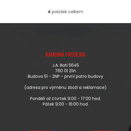
4
položek celkem
O
V
L
Á
D
A
Z
C
Á
Í
KAMENNÁ PRODEJNA
P
P
A
R
J.A. Bati 5645
T
V
760 01 Zlín
Í
K
Budova 51 - 2NP - první patro budovy
Y
V
(adresa pro výměnu zboží a reklamace)
Ý
P
Pondělí až čtvrtek 9:00 - 17:00 hod.
I
Pátek 9:00 - 16:00 hod.
S
U