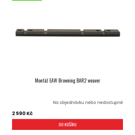
I
R
S
O
P
D
R
U
O
K
D
T
U
Ů
K
T
Ů
Montáž EAW Browning BAR2 weaver
Na objednávku nebo nedostupné
2 590 Kč
DO KOŠÍKU