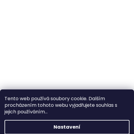
Tento web používá soubory cookie. Dalším
procházením tohoto webu vyjadřujete souhlas s
×
Hledáte nejvýhodnější cenu? Získáte jí
jejich používáním...
pomocí
registrace
.
Nastavení
×
Kromě věrnostních slev získáte také