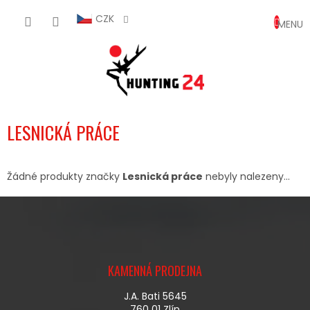
Přejít
NÁKUP
na
CZK
obsah
KOŠÍK
LESNICKÁ PRÁCE
Žádné produkty značky
Lesnická práce
nebyly nalezeny...
Z
Á
KAMENNÁ PRODEJNA
P
A
J.A. Bati 5645
T
760 01 Zlín