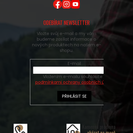
ODEBÍRAT NEWSLETTER
Vložte svůj e-mail a my vám
budeme zasílat informace o
nových produktech na našem e-
shopu.
E-mail
Vložením e-mailu souhlasíte s
podmínkami ochrany osobních údajů
PŘIHLÁSIT SE
Kamenná prodejna
ukázat na mapě