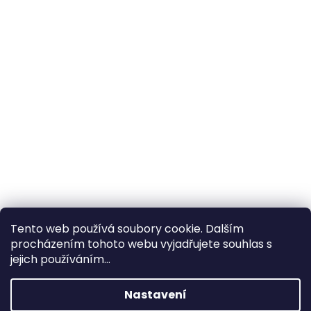
Tento web používá soubory cookie. Dalším
procházením tohoto webu vyjadřujete souhlas s
×
Hledáte nejvýhodnější cenu? Získáte jí
jejich používáním...
pomocí
registrace
.
Nastavení
×
Kromě věrnostních slev získáte také