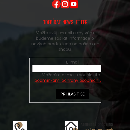
ODEBÍRAT NEWSLETTER
Vložte svůj e-mail a my vám
budeme zasílat informace o
nových produktech na našem e-
shopu.
E-mail
Vložením e-mailu souhlasíte s
podmínkami ochrany osobních údajů
PŘIHLÁSIT SE
Kamenná prodejna
ukázat na mapě