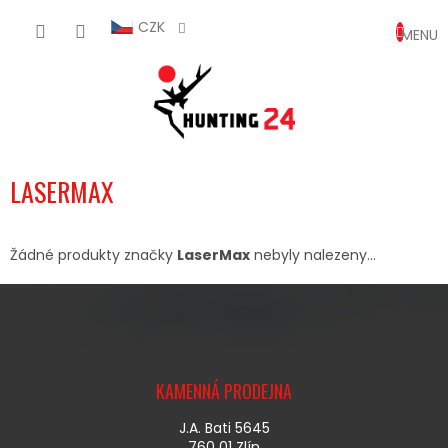
Přejít
NÁKUP
na
CZK
obsah
KOŠÍK
LASERMAX
Žádné produkty značky
LaserMax
nebyly nalezeny...
Z
Á
KAMENNÁ PRODEJNA
P
A
J.A. Bati 5645
T
760 01 Zlín