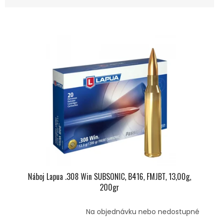
Z
E
V
N
Ý
Í
P
P
I
R
S
O
P
D
R
U
O
K
D
T
U
Ů
K
T
Ů
Náboj Lapua .308 Win SUBSONIC, B416, FMJBT, 13,00g,
200gr
Na objednávku nebo nedostupné