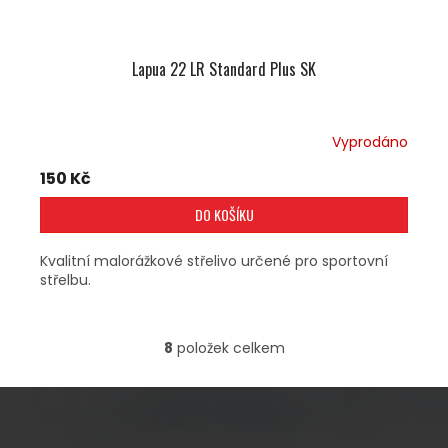
Lapua 22 LR Standard Plus SK
Vyprodáno
150 Kč
DO KOŠÍKU
Kvalitní malorážkové střelivo určené pro sportovní
střelbu.
8
položek celkem
O
V
L
Á
D