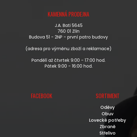
A
Z
C
Á
Í
KAMENNÁ PRODEJNA
P
P
A
R
J.A. Bati 5645
T
V
760 01 Zlín
Í
K
Budova 51 - 2NP - první patro budovy
Y
V
(adresa pro výměnu zboží a reklamace)
Ý
P
Pondělí až čtvrtek 9:00 - 17:00 hod.
I
Pátek 9:00 - 16:00 hod.
S
U
FACEBOOK
SORTIMENT
Oděvy
Obuv
Lovecké potřeby
Zbraně
Střelivo