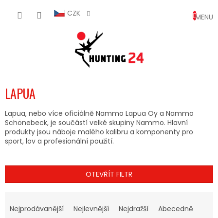
Přejít
NÁKUP
na
CZK
obsah
KOŠÍK
LAPUA
Lapua, nebo více oficiálně Nammo Lapua Oy a Nammo
Schönebeck, je součástí velké skupiny Nammo. Hlavní
produkty jsou náboje malého kalibru a komponenty pro
sport, lov a profesionální použití.
OTEVŘÍT FILTR
Ř
A
Nejprodávanější
Nejlevnější
Nejdražší
Abecedně