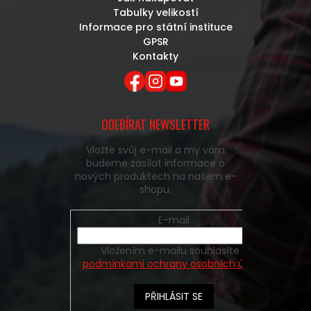
Tabulky velikostí
Informace pro státní instituce
GPSR
Kontakty
ODEBÍRAT NEWSLETTER
Vložte svůj e-mail a my vám
budeme zasílat informace o
nových produktech na našem e-
shopu.
E-mail
Vložením e-mailu souhlasíte s
podmínkami ochrany osobních údajů
PŘIHLÁSIT SE