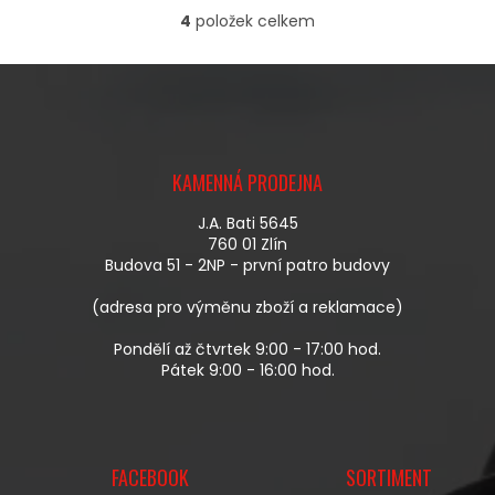
4
položek celkem
O
V
L
Á
D
A
Z
C
Á
Í
KAMENNÁ PRODEJNA
P
P
A
R
J.A. Bati 5645
T
V
760 01 Zlín
Í
K
Budova 51 - 2NP - první patro budovy
Y
V
(adresa pro výměnu zboží a reklamace)
Ý
P
Pondělí až čtvrtek 9:00 - 17:00 hod.
I
Pátek 9:00 - 16:00 hod.
S
U
FACEBOOK
SORTIMENT