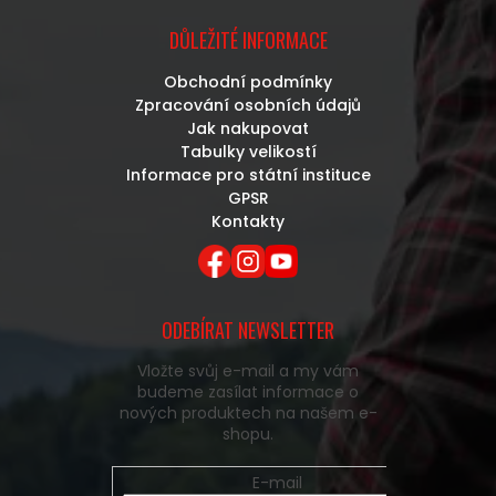
DŮLEŽITÉ INFORMACE
Obchodní podmínky
Zpracování osobních údajů
Jak nakupovat
Tabulky velikostí
Informace pro státní instituce
GPSR
Kontakty
ODEBÍRAT NEWSLETTER
Vložte svůj e-mail a my vám
budeme zasílat informace o
nových produktech na našem e-
shopu.
E-mail