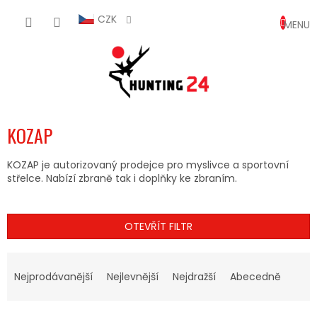
Přejít
NÁKUP
na
CZK
obsah
KOŠÍK
KOZAP
KOZAP je autorizovaný prodejce pro myslivce a sportovní
střelce. Nabízí zbraně tak i doplňky ke zbraním.
OTEVŘÍT FILTR
Ř
A
Nejprodávanější
Nejlevnější
Nejdražší
Abecedně
Z
E