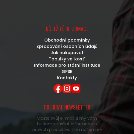
DŮLEŽITÉ INFORMACE
Obchodní podmínky
Zpracování osobních údajů
Jak nakupovat
Tabulky velikostí
Informace pro státní instituce
GPSR
Kontakty
ODEBÍRAT NEWSLETTER
Vložte svůj e-mail a my vám
budeme zasílat informace o
nových produktech na našem e-