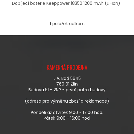
Dobíjecí baterie Keeppower 18350 1200 mAh (Li-Ion)
1
položek celkem
O
V
L
Á
D
A
Z
C
Á
Í
KAMENNÁ PRODEJNA
P
P
A
R
J.A. Bati 5645
T
V
760 01 Zlín
Í
K
Budova 51 - 2NP - první patro budovy
Y
V
(adresa pro výměnu zboží a reklamace)
Ý
P
Pondělí až čtvrtek 9:00 - 17:00 hod.
I
Pátek 9:00 - 16:00 hod.
S
U