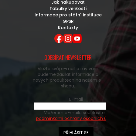
Jak nakupovat
Tabulky velikostí
Informace pro státní instituce
GPSR
Kontakty
ODEBÍRAT NEWSLETTER
Vložte svůj e-mail a my vám
budeme zasílat informace o
nových produktech na našem e-
shopu.
E-mail
Vložením e-mailu souhlasíte s
podmínkami ochrany osobních údajů
PŘIHLÁSIT SE