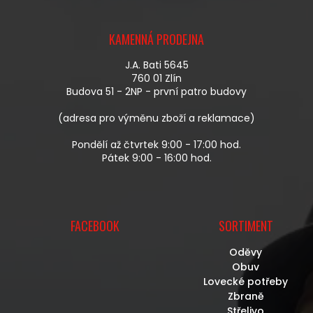
A
Z
C
Á
Í
KAMENNÁ PRODEJNA
P
P
A
R
J.A. Bati 5645
T
V
760 01 Zlín
Í
K
Budova 51 - 2NP - první patro budovy
Y
V
(adresa pro výměnu zboží a reklamace)
Ý
P
Pondělí až čtvrtek 9:00 - 17:00 hod.
I
Pátek 9:00 - 16:00 hod.
S
U
FACEBOOK
SORTIMENT
Oděvy
Obuv
Lovecké potřeby
Zbraně
Střelivo