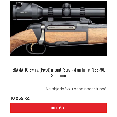
I
R
S
O
P
D
R
U
O
K
D
T
U
Ů
K
T
Ů
ERAMATIC Swing (Pivot) mount, Steyr-Mannlicher SBS-96,
30.0 mm
Na objednávku nebo nedostupné
10 255 Kč
DO KOŠÍKU