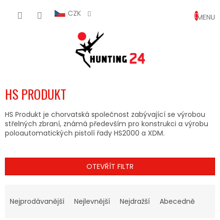
Přejít
NÁKUP
na
CZK
obsah
KOŠÍK
HS PRODUKT
HS Produkt je chorvatská společnost zabývající se výrobou
střelných zbraní, známá především pro konstrukci a výrobu
poloautomatických pistolí řady HS2000 a XDM.
OTEVŘÍT FILTR
Ř
A
Nejprodávanější
Nejlevnější
Nejdražší
Abecedně
Z