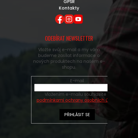
GPSR
Kontakty
ODEBÍRAT NEWSLETTER
Vložte svůj e-mail a my vám
budeme zasílat informace o
nových produktech na našem e-
shopu.
E-mail
Vložením e-mailu souhlasíte s
podmínkami ochrany osobních údajů
PŘIHLÁSIT SE