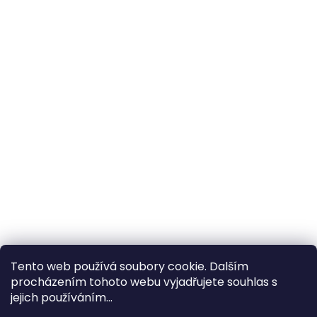
Tento web používá soubory cookie. Dalším
procházením tohoto webu vyjadřujete souhlas s
×
Hledáte nejvýhodnější cenu? Získáte jí
jejich používáním...
pomocí
registrace
.