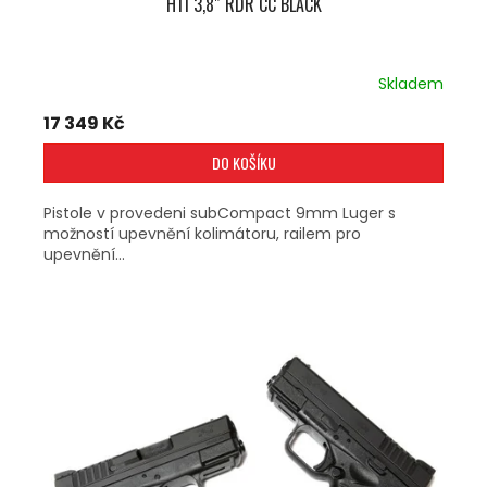
H11 3,8″ RDR CC BLACK
Skladem
17 349 Kč
DO KOŠÍKU
Pistole v provedeni subCompact 9mm Luger s
možností upevnění kolimátoru, railem pro
upevnění...