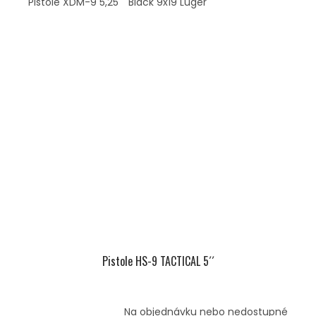
Pistole XDM-9 5,25´´ Black 9x19 Luger
Pistole HS-9 TACTICAL 5´´
Na objednávku nebo nedostupné