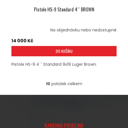
Pistole HS-9 Standard 4´´ BROWN
Na objednávku nebo nedostupné
14 000 Kč
DO KOŠÍKU
Pistole HS-9 4´´ Standard 9x19 Luger Brown.
10
položek celkem
O
V
L
Á
D
A
Z
C
Á
Í
KAMENNÁ PRODEJNA
P