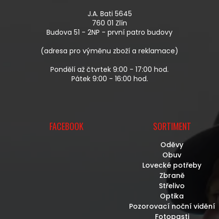
P
A
R
J.A. Bati 5645
T
V
760 01 Zlín
Í
K
Budova 51 - 2NP - první patro budovy
Y
V
(adresa pro výměnu zboží a reklamace)
Ý
P
Pondělí až čtvrtek 9:00 - 17:00 hod.
I
Pátek 9:00 - 16:00 hod.
S
U
FACEBOOK
SORTIMENT
Oděvy
Obuv
Lovecké potřeby
Zbraně
Střelivo
Optika
Pozorovací noční vidění
Fotopasti