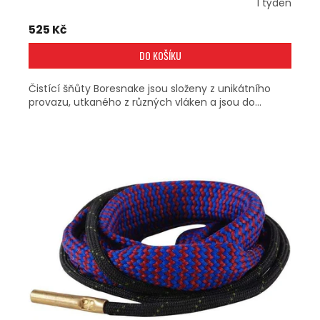
1 týden
525 Kč
DO KOŠÍKU
Čistící šňůty Boresnake jsou složeny z unikátního
provazu, utkaného z různých vláken a jsou do...