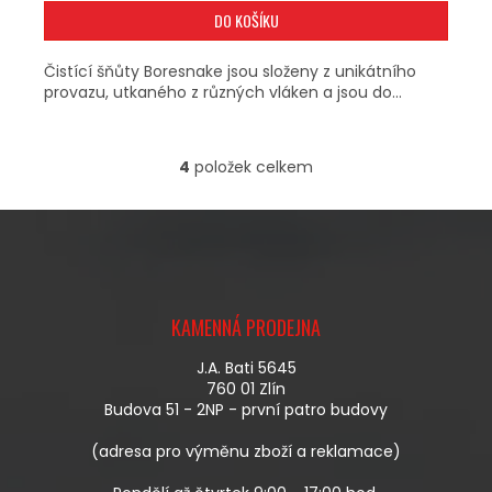
DO KOŠÍKU
Čistící šňůty Boresnake jsou složeny z unikátního
provazu, utkaného z různých vláken a jsou do...
4
položek celkem
O
V
L
Á
D
A
Z
C
Á
Í
KAMENNÁ PRODEJNA
P
P
A
R
J.A. Bati 5645
T
V
760 01 Zlín
Í
K
Budova 51 - 2NP - první patro budovy
Y
V
(adresa pro výměnu zboží a reklamace)
Ý
P