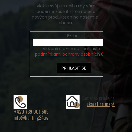
Vložte svůj e-mail a my vám
budeme zasílat informace o
nových produktech na našem e-
shopu.
E-mail
Vložením e-mailu souhlasíte s
podmínkami ochrany osobních údajů
PŘIHLÁSIT SE
Kamenná prodejna
ukázat na mapě
+420 739 001 569
info@hunting24.cz