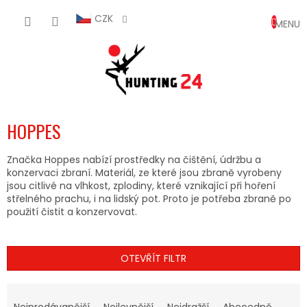
Přejít
NÁKUP
na
CZK
obsah
KOŠÍK
HOPPES
Značka Hoppes nabízí prostředky na čištění, údržbu a
konzervaci zbraní. Materiál, ze které jsou zbraně vyrobeny
jsou citlivé na vlhkost, zplodiny, které vznikající při hoření
střelného prachu, i na lidský pot. Proto je potřeba zbraně po
použití čistit a konzervovat.
OTEVŘÍT FILTR
Ř
A
Nejprodávanější
Nejlevnější
Nejdražší
Abecedně