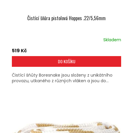
Čistící šňůra pistolová Hoppes .22/5,56mm
Skladem
519 Kč
DO KOŠÍKU
Čistící šňůty Boresnake jsou složeny z unikátního
provazu, utkaného z různých vláken a jsou do...