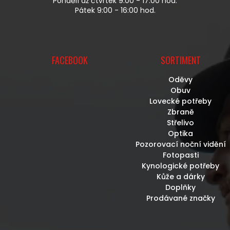
Pondělí až čtvrtek 9:00 - 17:00 hod.
I
Pátek 9:00 - 16:00 hod.
S
U
FACEBOOK
SORTIMENT
Oděvy
Obuv
Lovecké potřeby
Zbraně
Střelivo
Optika
Pozorovací noční vidění
Fotopasti
Kynologické potřeby
Kůže a dárky
Doplňky
Prodávané značky