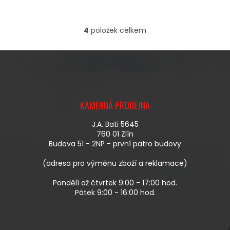
4
položek celkem
O
V
L
Á
D
A
Z
C
Á
Í
KAMENNÁ PRODEJNA
P
P
A
R
J.A. Bati 5645
T
V
760 01 Zlín
Í
K
Budova 51 - 2NP - první patro budovy
Y
V
(adresa pro výměnu zboží a reklamace)
Ý
P
Pondělí až čtvrtek 9:00 - 17:00 hod.
I
Pátek 9:00 - 16:00 hod.
S
U