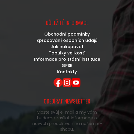
DŮLEŽITÉ INFORMACE
Obchodní podmínky
Zpracování osobních údajů
Jak nakupovat
Tabulky velikostí
Informace pro státní instituce
GPSR
Kontakty
ODEBÍRAT NEWSLETTER
Vložte svůj e-mail a my vám
budeme zasílat informace o
nových produktech na našem e-
shopu.