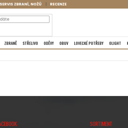
SERVIS ZBRANÍ, NOŽŮ
RECENZE
NÁKUPNÍ
Prázdný košík
ZBRANĚ
STŘELIVO
ODĚVY
OBUV
LOVECKÉ POTŘEBY
OLIGHT
KOŠÍK
ACEBOOK
SORTIMENT