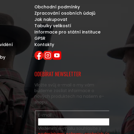
Obchodní podmínky
Zpracování osobních údajů
Jak nakupovat
Tabulky velikostí
Informace pro státní instituce
GPSR
vidění
Kontakty
eby
ODEBÍRAT NEWSLETTER
y
Vložte svůj e-mail a my vám
budeme zasílat informace o
nových produktech na našem e-
shopu.
E-mail
Vložením e-mailu souhlasíte s