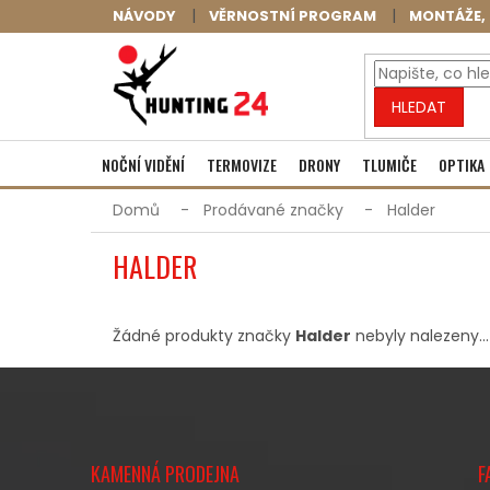
Přejít
NÁVODY
VĚRNOSTNÍ PROGRAM
MONTÁŽE, 
na
obsah
HLEDAT
NOČNÍ VIDĚNÍ
TERMOVIZE
DRONY
TLUMIČE
OPTIKA
Domů
Prodávané značky
Halder
HALDER
Žádné produkty značky
Halder
nebyly nalezeny...
Z
Á
KAMENNÁ PRODEJNA
F