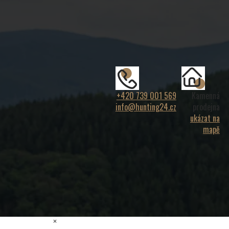
+420 739 001 569
Kamenná
info@hunting24.cz
prodejna
ukázat na
mapě
×