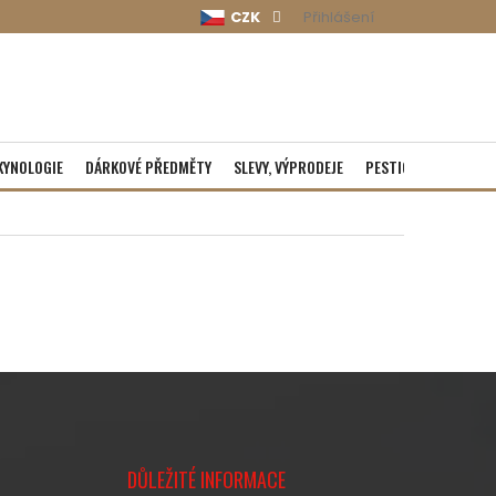
CZK
Přihlášení
KYNOLOGIE
DÁRKOVÉ PŘEDMĚTY
SLEVY, VÝPRODEJE
PESTICIDY
ROZBA
DŮLEŽITÉ INFORMACE