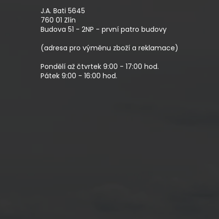
P
A
J.A. Bati 5645
T
760 01 Zlín
Budova 51 - 2NP - první patro budovy
Í
(adresa pro výměnu zboží a reklamace)
Pondělí až čtvrtek 9:00 - 17:00 hod.
Pátek 9:00 - 16:00 hod.