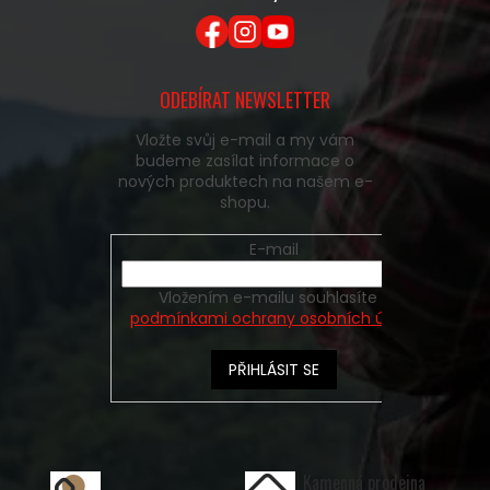
ODEBÍRAT NEWSLETTER
Vložte svůj e-mail a my vám
budeme zasílat informace o
nových produktech na našem e-
shopu.
E-mail
Vložením e-mailu souhlasíte s
podmínkami ochrany osobních údajů
PŘIHLÁSIT SE
Kamenná prodejna