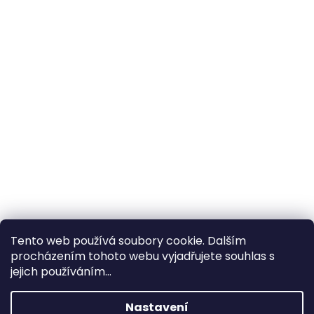
Tento web používá soubory cookie. Dalším
procházením tohoto webu vyjadřujete souhlas s
×
Hledáte nejvýhodnější cenu? Získáte jí
jejich používáním...
pomocí
registrace
.
Nastavení