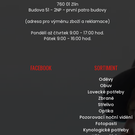
T
V
760 01 Zlín
Í
K
Budova 51 - 2NP - první patro budovy
Y
V
(adresa pro výměnu zboží a reklamace)
Ý
P
Pondělí až čtvrtek 9:00 - 17:00 hod.
I
Pátek 9:00 - 16:00 hod.
S
U
FACEBOOK
SORTIMENT
Oděvy
Obuv
Lovecké potřeby
Zbraně
Střelivo
Optika
Pozorovací noční vidění
Fotopasti
Kynologické potřeby