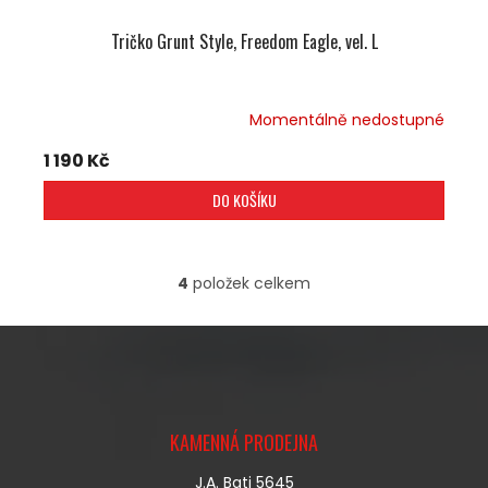
Tričko Grunt Style, Freedom Eagle, vel. L
Momentálně nedostupné
1 190 Kč
DO KOŠÍKU
4
položek celkem
O
V
L
Á
D
A
Z
C
Á
Í
KAMENNÁ PRODEJNA
P
P
A
R
J.A. Bati 5645